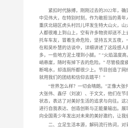
紧扣时代脉搏，刚刚过去的2022年，
中见伟大，在特别时刻，作为敢担当的青年人
重庆北碚区虎头村凹儿坪发生特大山火，山
人都很难上到山上，空有许多物资却送不上
托车车友，冒着生命危险，坚持五天五夜，
在和吴朴慧的访谈中，详细讲述了这段感人
多，一些地方泥土埋到小腿。” “火焰温度
峭悬崖，随时有掉下去的危险。” 尽管极
断喝水，却连厕所都很少上。节目创造了网
就用我们的团结和信仰去踏平！”
“世界怎么样？一切会晴朗。”正像大张
大张伟、鑫仔（刘波）、于文文，他们在节
状态，表达了对美好生活的追求与向往。这
进行自我表达、创造创新与正能量输出。展
向全国青少年发出对未来的美好邀约，让我们
二、立足生活本源，解码流行热词，对