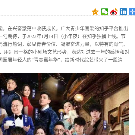
逅，在兴奋激荡中收获成长。广大青少年喜爱的知乎平台推出
一勺期待，于2023年1月14日（小年夜）在知乎独播上线。节
码流行热词，彰显青春价值、凝聚奋进力量，以特有的骨气、
解，用别具一格的小剧场文艺形势，表达对过去一年的感悟和对
同圈层年轻人的“青春嘉年华”，给新时代综艺带来了一股清