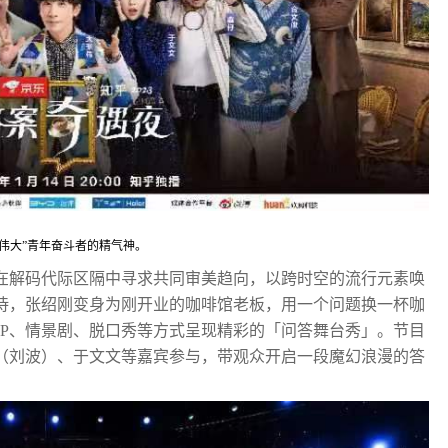
伟大”青年奋斗者的精气神。
式在解码代际区隔中寻求共同审美趋向，以跨时空的流行元素唤
待，张绍刚变身为刚开业的咖啡馆老板，用一个问题换一杯咖
AP、情景剧、脱口秀等方式呈现精彩的「问答舞台秀」。节目
（刘波）、于文文等嘉宾参与，带观众开启一段魔幻浪漫的答