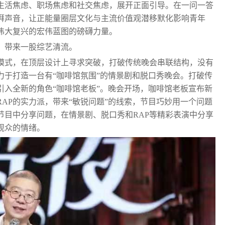
生活焦虑、职场焦虑和社交焦虑，展开正面引导。在一问一答
湃声音，让正能量圈层文化与主流价值观潜移默化影响青年
伟大复兴的宏伟蓝图的磅礴力量。
，带来一股综艺清流。
模式，在顶层设计上寻求突破，打破传统晚会串联结构，没有
力于打造一台有“咖啡馆氛围”的情景剧和脱口秀晚会。打破传
引入全新的角色“咖啡馆老板”。晚会开场，咖啡馆老板宣布新
AP的实力派，带来“敏锐问题”的线索，节目巧妙用一个问题
节目中分享问题，在情景剧、脱口秀和RAP等精彩表演中分享
观众的情绪。