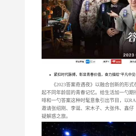
紧扣时代脉搏，彰显青春价值，奋力描绘“平凡中见
《2023答案奇遇夜》以融合创新的形
起不同年龄层的青春记忆。给生活加一勺期
啡和一勺答案这种时髦意象引出节目，以R
邀请张绍刚、李诞、宋木子、大张伟、鑫仔
疑解惑之旅。