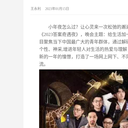
王永利
2023年01月15日
小年夜怎么过？让心灵来一次松弛的邂
《2023答案奇遇夜》，晚会主题：给生活加
目聚焦当下中国最广大的青年群体，通过解
个性、神采,增进年轻人对生活的热爱与理
新的一年的憧憬，打造了一场网上网下、不
流。