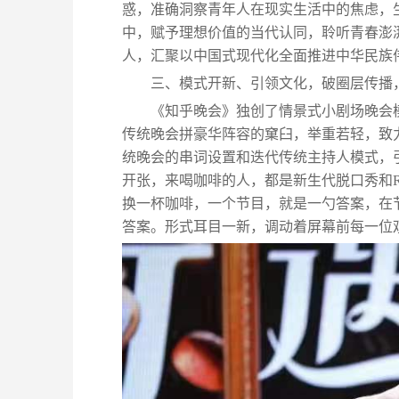
惑，准确洞察青年人在现实生活中的焦虑，
中，赋予理想价值的当代认同，聆听青春澎
人，汇聚以中国式现代化全面推进中华民族
三、模式开新、引领文化，破圈层传播
《知乎晚会》独创了情景式小剧场晚会
传统晚会拼豪华阵容的窠臼，举重若轻，致
统晚会的串词设置和迭代传统主持人模式，
开张，来喝咖啡的人，都是新生代脱口秀和R
换一杯咖啡，一个节目，就是一勺答案，在
答案。形式耳目一新，调动着屏幕前每一位