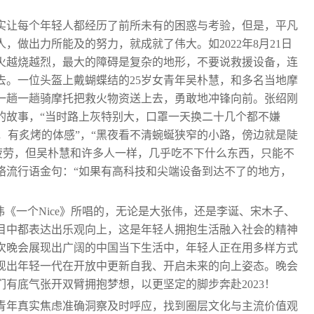
确实让每个年轻人都经历了前所未有的困惑与考验，但是，平凡
，做出力所能及的努力，就成就了伟大。如2022年8月21日
火越烧越烈，最大的障碍是复杂的地形，不要说救援设备，连
去。一位头盔上戴蝴蝶结的25岁女青年吴朴慧，和多名当地摩
一趟一趟骑摩托把救火物资送上去，勇敢地冲锋向前。张绍刚
的故事，“当时路上灰特别大，口罩一天换二十几个都不嫌
高，有炙烤的体感”，“黑夜看不清蜿蜒狭窄的小路，傍边就是陡
度疲劳，但吴朴慧和许多人一样，几乎吃不下什么东西，只能不
络流行语金句：“如果有高科技和尖端设备到达不了的地方，
伟《一个Nice》所唱的，无论是大张伟，还是李诞、宋木子、
目中都表达出乐观向上，这是年轻人拥抱生活融入社会的精神
次晚会展现出广阔的中国当下生活中，年轻人正在用多样方式
现出年轻一代在开放中更新自我、开启未来的向上姿态。晚会
有底气张开双臂拥抱梦想，以更坚定的脚步奔赴2023！
青年真实焦虑准确洞察及时呼应，找到圈层文化与主流价值观