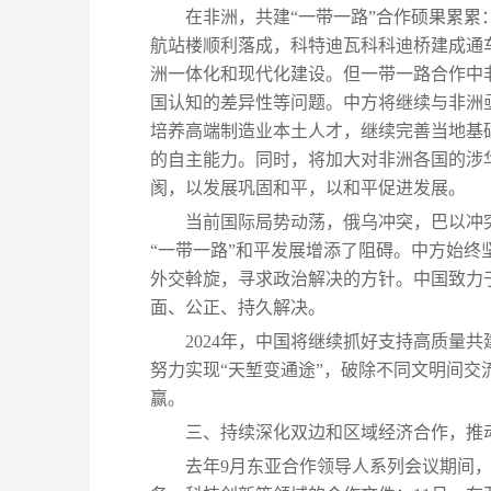
在非洲，共建“一带一路”合作硕果累
航站楼顺利落成，科特迪瓦科科迪桥建成通
洲一体化和现代化建设。但一带一路合作中
国认知的差异性等问题。中方将继续与非洲
培养高端制造业本土人才，继续完善当地基础
的自主能力。同时，将加大对非洲各国的涉
阂，以发展巩固和平，以和平促进发展。
当前国际局势动荡，俄乌冲突，巴以冲
“一带一路”和平发展增添了阻碍。中方始
外交斡旋，寻求政治解决的方针。中国致力
面、公正、持久解决。
2024年，中国将继续抓好支持高质量共
努力实现“天堑变通途”，破除不同文明间
赢。
三、持续深化双边和区域经济合作，推
去年9月东亚合作领导人系列会议期间