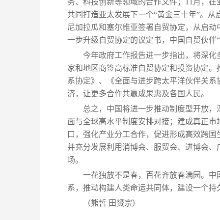
务、科技创新等领域的合作文件；11月，
共同打造亚太发展下一个“黄金三十年”。
尼加拉瓜和塞尔维亚签署自贸协定，从启动中
一步升级自贸协定的议定书，中国自贸伙伴“
今年政府工作报告进一步指出，将深化
家和地区商签高标准自贸协定和投资协定。推
系协定》、《全面与进步跨太平洋伙伴关系
济，让更多合作共赢成果惠及各国人民。
总之，中国将进一步推动制度型开放，
面与全球高水平制度安排对接；建成真正市
口，强化产业分工合作，促进形成高效跨国
并充分发展利用消博会、服贸会、进博会、
场。
一花独放不是春，百花齐放春满园。中
系，推动构建人类命运共同体，建设一个持
（熊哲 田赟宗）