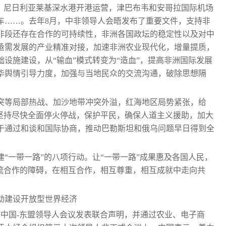
累：尼日利亚莱基深水港开港运营，津巴布韦和安哥拉国际机场
车……。去年8月，中非领导人会晤发布了重要文件，支持非
非段还存在合作的可持续性，非洲各国政坛的稳定性以及对中
亟需发展的产业精准对接，加速非洲农业现代化，增量提质，
设施建设，从“输血”模式转变为“造血”，提高非洲国际发展
华舆情引导力度，加强与当地民众的交流沟通，破除思想隔
突等局部热战、加沙地带冲突外溢，红海地区局势紧张，给
终坚持尽快全面停火停战，保护平民，确保人道主义援助，加大
于通过和谈和国际协商，推动巴勒斯坦和俄乌问题早日得到全
建“一带一路”的八项行动。让“一带一路”成果惠及各国人民，
交流合作的障碍，在相互合作，相互尊重，相互成就中走向共
动建设开放型世界经济
，中国-东盟领导人会议发表联合声明，并通过农业、电子商