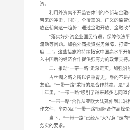
资。
利用外资离不开监管体制的革新与金融
带来的冲击，同时，全覆盖的、广义的监管
放正朝向这一趋势：通过金融开放、金融改
“落实好外资企业国民待遇，保障依法
流动等问题。加强外商投资服务保障，打造
度......”。这些措施将持续拓宽中国高
入中国后的经济合作提供强有力的政策支持
二、推动“一带一路”走深走实，加强沿
古丝绸之路之所以名垂青史，靠的不是
友谊。“一带一路”秉持的是合作共赢，是“
十年里，“一带一路”吸引了越来越多志同道
“一带一路”合作从亚欧大陆延伸到非洲和
作文件，举办3届“一带一路”国际合作高峰
当下，“一带一路”已经从“大写意 ”走
务实的要求。