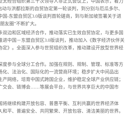
在亚太经合组织第三十次领导人非正式会议上，中国表示，着力
从启动与洪都拉斯的自贸协定第一轮谈判，到分别与厄瓜多尔、
国-东盟自贸区3.0版谈判首轮磋商，到与新加坡签署关于进
朋友圈”不断扩大。
多双边和区域经济合作，推动落实已生效自贸协定，与更多国
进中国－东盟自贸区3.0版谈判，推动加入《数字经济伙伴关
协定》。全面深入参与世贸组织改革，推动建设开放型世界经
深度参与全球分工合作。加强在规则、规制、管理、标准等方
场化、法治化、国际化的一流营商环境；稳步扩大中间品出
生产网络，培育中国式跨国企业，维护稳定全球产业供应链；
广交会、链博会……等展会平台，与世界共享巨大的中国市
国将继续构建开放包容、普惠平衡、互利共赢的世界经济体
久和平、普遍安全、共同繁荣、开放包容、清洁美丽的世界。