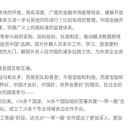
市场的开放，具有深度、广度的金融市场能够吸收、缓解开放
体系又进一步对其他风险进行了比较有效的管理。中国金融开
革，完善广义上的高标准的监管体系。
平等参与政府采购、招标投标、标准制定，推动解决数据跨境
“投资中国”品牌。提升外籍人员来华工作、学习、旅游便利
水平开放的大门，解除外资入驻中国的诸多后顾之忧，为外资企业进
。
线各国互联互通。
战马和长矛，而是驼队和善意；不是坚船和利炮，而是宝船和
世界好，中国才会好，中国好，世界会更好”的理念。在过去的
合的国家参与——
拉美，150多个国家、30多个国际组织签署共建“一带一路”合
论坛，成立了20多个专业领域多边合作平台。
向“工笔画”阶段，这也对“一带一路”合作提出了更加深入，更加