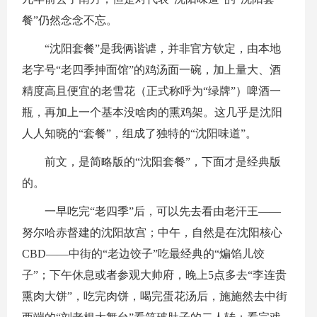
餐”仍然念念不忘。
“沈阳套餐”是我俩谐谑，并非官方钦定，由本地
老字号“老四季抻面馆”的鸡汤面一碗，加上量大、酒
精度高且便宜的老雪花（正式称呼为“绿牌”）啤酒一
瓶，再加上一个基本没啥肉的熏鸡架。这几乎是沈阳
人人知晓的“套餐”，组成了独特的“沈阳味道”。
前文，是简略版的“沈阳套餐”，下面才是经典版
的。
一早吃完“老四季”后，可以先去看由老汗王——
努尔哈赤督建的沈阳故宫；中午，自然是在沈阳核心
CBD——中街的“老边饺子”吃最经典的“煸馅儿饺
子”；下午休息或者参观大帅府，晚上5点多去“李连贵
熏肉大饼”，吃完肉饼，喝完蛋花汤后，施施然去中街