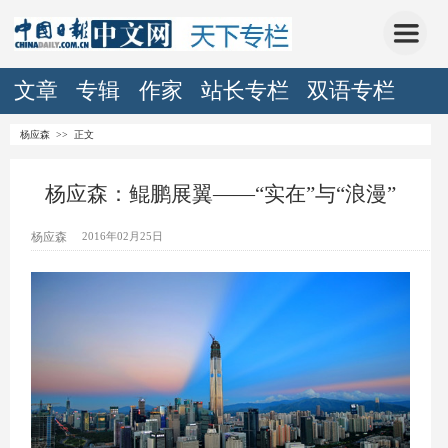
文章
专辑
作家
站长专栏
双语专栏
杨应森
>> 正文
杨应森：鲲鹏展翼——“实在”与“浪漫”
杨应森
2016年02月25日