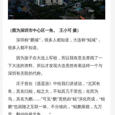
（图为深圳市中心区一角。 王小可 摄）
深圳称“鹏城”，很多人都知道，大连称“鲲城”，
很多人都不知道。
因为孩子在大连上军校，所以我有意去查阅了一
下大连的资料、所以才发现大连竟然有着这样一个与
深圳有关联的代称。
庄子曾在《逍遥游》中给我们讲述说，“北冥有
鱼，其名曰鲲，鲲之大，不知其几千里也；化而为
鸟，其名为鹏……”可见“鹏”竟然由“鲲”演化而成，“鲲
鹏”也就随之互联一体、不分彼此，“鲲鹏展翅，九万
里，翻动扶摇羊角……”