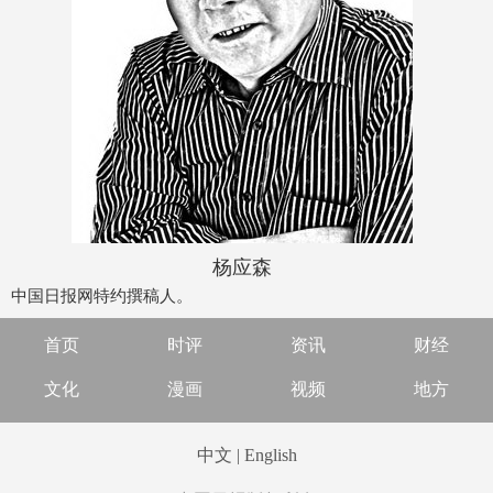
杨应森
中国日报网特约撰稿人。
首页
时评
资讯
财经
文化
漫画
视频
地方
中文
|
English