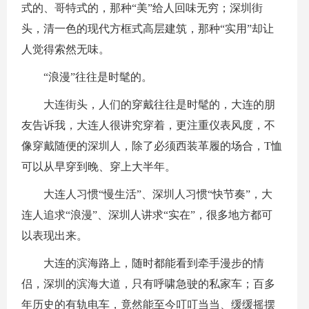
式的、哥特式的，那种“美”给人回味无穷；深圳街
头，清一色的现代方框式高层建筑，那种“实用”却让
人觉得索然无味。
“浪漫”往往是时髦的。
大连街头，人们的穿戴往往是时髦的，大连的朋
友告诉我，大连人很讲究穿着，更注重仪表风度，不
像穿戴随便的深圳人，除了必须西装革履的场合，T恤
可以从早穿到晚、穿上大半年。
大连人习惯“慢生活”、深圳人习惯“快节奏”，大
连人追求“浪漫”、深圳人讲求“实在”，很多地方都可
以表现出来。
大连的滨海路上，随时都能看到牵手漫步的情
侣，深圳的滨海大道，只有呼啸急驶的私家车；百多
年历史的有轨电车，竟然能至今叮叮当当、缓缓摇摆