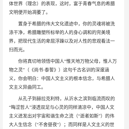
体世界（理念）的表现，这时，富于青春气息的希腊
文明便开始凋萎了。
置身于希腊的伟大文化遗迹中，你的灵魂将被洗
涤干净，希腊雕塑所标举的人的身心调和的完美境
界，把现代生活的卑屈浮躁以及对人性的悲观看法一
扫而光。
你将真切地领悟中国人“惟天地万物父母，惟人万
物之灵”（《尚书·泰誓》）这句千古名训的深邃涵
义，你会明白：中国人文主义的根本信念，与希腊人
文主义异曲同工。
从孔子到赫拉克利特，从沂水之滨到临流而叹的
“晦涩哲人”浸透双足与心灵的同样清凉中，中国人文
主义迸发出对宇宙和谐生命之流（“逝者如斯”）的伟
大人生信念（“不舍昼夜“）；而同样是人文主义的世