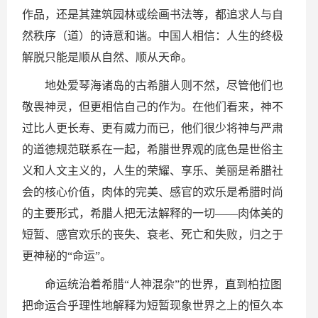
作品，还是其建筑园林或绘画书法等，都追求人与自
然秩序（道）的诗意和谐。中国人相信：人生的终极
解脱只能是顺从自然、顺从天命。
地处爱琴海诸岛的古希腊人则不然，尽管他们也
敬畏神灵，但更相信自己的作为。在他们看来，神不
过比人更长寿、更有威力而已，他们很少将神与严肃
的道德规范联系在一起，希腊世界观的底色是世俗主
义和人文主义的，人生的荣耀、享乐、美丽是希腊社
会的核心价值，肉体的完美、感官的欢乐是希腊时尚
的主要形式，希腊人把无法解释的一切——肉体美的
短暂、感官欢乐的丧失、衰老、死亡和失败，归之于
更神秘的“命运”。
命运统治着希腊“人神混杂”的世界，直到柏拉图
把命运合乎理性地解释为短暂现象世界之上的恒久本