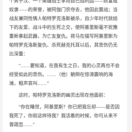
个男子汉、一个英雄战士享用自己战利品——财富或
奴隶——的荣誉，被阿伽门农夺去，他因此罢战；当
战友兼同性情人帕特罗克洛斯被杀，自少年时代就结
下的友爱、战斗中的生死之交，使阿基里斯毫不犹豫
重新拿起武器，为亡友复仇。荷马在描写阿基里斯为
帕特罗克洛斯复仇、杀死赫克托耳以后，其悲伤仍无
比深重：
“……要知道，在我有生之日，我的心灵再也不会
经受如此的悲伤。……（他）躺倒在惊涛震响的海
滩，粗声哀叫……”
这时，帕特罗克洛斯的幽灵出现在他面前：
“你在睡觉，阿基里斯？你已把我忘却——是否因
我死了，你就这样待我？我活着的时候，你可从来不
曾疏忽……”