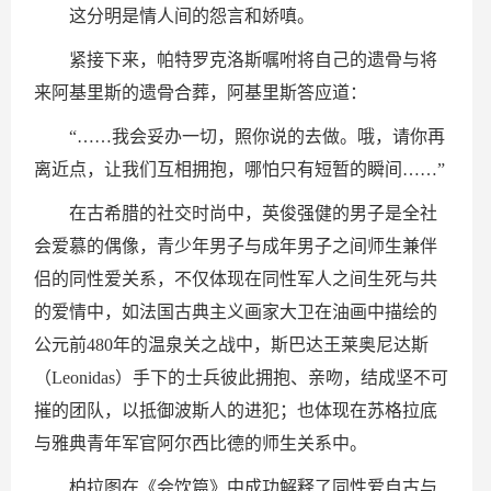
这分明是情人间的怨言和娇嗔。
紧接下来，帕特罗克洛斯嘱咐将自己的遗骨与将
来阿基里斯的遗骨合葬，阿基里斯答应道：
“……我会妥办一切，照你说的去做。哦，请你再
离近点，让我们互相拥抱，哪怕只有短暂的瞬间……”
在古希腊的社交时尚中，英俊强健的男子是全社
会爱慕的偶像，青少年男子与成年男子之间师生兼伴
侣的同性爱关系，不仅体现在同性军人之间生死与共
的爱情中，如法国古典主义画家大卫在油画中描绘的
公元前480年的温泉关之战中，斯巴达王莱奥尼达斯
（Leonidas）手下的士兵彼此拥抱、亲吻，结成坚不可
摧的团队，以抵御波斯人的进犯；也体现在苏格拉底
与雅典青年军官阿尔西比德的师生关系中。
柏拉图在《会饮篇》中成功解释了同性爱自古与