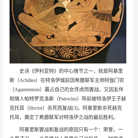
史诗《伊利亚特》的中心情节之一，就是阿基里
斯（Achilles）在特洛伊城前因希腊联军主帅阿伽门农
（Agamemnon）霸占自己的女俘虏而罢战，又因友伴
和情人帕特罗克洛斯（Patroclus）阵前被特洛伊王子赫
克托耳（Hector）杀死而复战[3]，阿基里斯杀死赫克
托耳，奠定了希腊联军对特洛伊之战的最后胜利。
阿基里斯罢战和复战的原因只有一个：荣誉，一