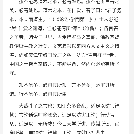
虽不能尽道术之本，必有率也。虽不能备百善之
美，必有处也。道术之本，在仁爱，有子曰：“君子务
本，本立而道生。”（《论语·学而第一》）士未必能
“尽”仁爱之渊海，但必能有所“率”（遵循）；备百善
之美者，睹今日世界，古希腊罗马之富丽、佛教基督
教伊斯兰教之壮美、文艺复兴以来西方人文主义之精
湛，俨如天津李叔同故居之弘一法言“百善庄严”者，
中国之士皆当萃取之，不能尽备，然内心必能有所坚
守。
知不务多，必审其所知。言不务多，必审其所
谓。行不务多，必审其所由。
大哉孔子之言也：知识杂多紊乱，适足以妨害智
慧；言论话语喧哗噪杂，适足以妨害正论；行动盲
从，适足以一无所成！今日大学所讲、传媒所谈、官
商所务，岂非妨害智慧、正论、成就耶？悲夫！