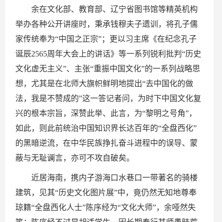
余在文化部、教育部、辽宁省图书馆等精英机构
举办各种公开讲座时，秉承钱穆夫子遗训，将孔子儒
家传统奉为“中国之正宗”；更以习主席《在纪念孔子
诞辰2565周年大会上的讲话》等一系列锐利批判“历史
文化虚无主义”、主张“重振中国文化”的一系列战略思
想，尤其是在北师大旗帜鲜明地提出“去中国化的做
法，我是不赞成的”这一答记者问，为时下中国文化复
兴的根本宗旨，深赞此举、此言，为“黎明之号角”，
如此，则此前统治中国知识界长达百年的“全盘西化”
的黑暗逆流，在中华民族挣扎奋斗进程中的误导、蒙
蔽与无耻谰言，亦可不攻自破矣。
近居海南，携内子游海口水巷口一带著名的骑楼
建筑，见其“历史文化图片展”中，竟仍然无知地尊奉
琼籍“全盘西化人士”陈序经为“文化大师”，余哑然失