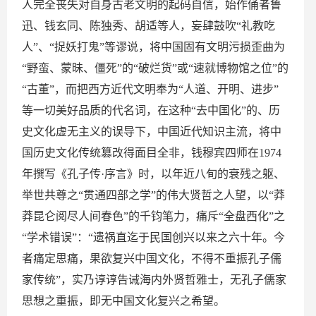
人完全丧失对自身古老文明的起码自信，始作俑者鲁
迅、钱玄同、陈独秀、胡适等人，妄肆鼓吹“礼教吃
人”、“捉妖打鬼”等谬说，将中国固有文明污损歪曲为
“野蛮、蒙昧、僵死”的“破烂货”或“速就博物馆之位”的
“古董”，而把西方近代文明奉为“人道、开明、进步”
等一切美好品质的代名词，在这种“去中国化”的、历
史文化虚无主义的误导下，中国近代知识主流，将中
国历史文化传统篡改得面目全非，钱穆宾四师在1974
年撰写《孔子传·序言》时，以年近八旬的衰残之躯、
举世共尊之“贯通四部之学”的伟大贤哲之人望，以“莽
莽昆仑阅尽人间春色”的千钧笔力，痛斥“全盘西化”之
“学术错误”：“遗祸直迄于民国创兴以来之六十年。今
者痛定思痛，果欲复兴中国文化，不得不重振孔子儒
家传统”，实乃谆谆告诫海内外贤哲雅士，无孔子儒家
思想之重振，即无中国文化复兴之希望。