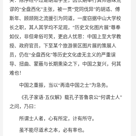
笑：陈序经不过是胡适学生，因长期奉行其师愚昧荒
谬的“全盘西化”主张，被一贯“党同伐异”的胡适、傅
斯年、顾颉刚之流援引为同道，一度窃据中山大学校
长之职，其人其学均不足观，“历史文化图片展”尊奉
如仪，非但卑俗可笑，更启人忧思：中国上至大学教
授、政府官员，下至某个旅游景区图片展的策展人
员，仍在“全盘西化”等历史文化虚无主义的严重误
导、扭曲、蒙蔽与长期熏染之下，中国之复兴，何其
难也！
中国之重振，当以“再造中国之士”为急务。
《孔子家语·五仪解》载孔子答鲁哀公“何谓士人”
之问，乃曰：
所谓士人者，心有所定，计有所守。
虽不能尽道术之本，必有率也。