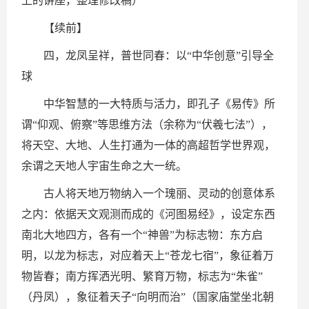
上的讲座，整理修改稿）
【续前】
四，龙凤呈祥，普世同春：以“中华创意”引导全
球
中华智慧的一大特质与活力，即孔子《易传》所
谓“仰观、俯察”等思维方法（余称为“伏羲七法”），
将天空、大地、人生打通为一体的高超哲学世界观，
余谓之天地人宇宙生命之大一统。
古人将天地万物纳入一个瑰丽、灵动的创意体系
之内：依据天文观测而成的《河图易经》，设定东西
南北大地四方，各有一个“神兽”为标志物：东方启
明，以龙为标志，对应着天上“苍龙七宿”，象征着万
物皆春；南方挥洒光明、繁育万物，标志为“朱雀”
（丹凤），象征着天子“向明而治”（国家庙堂坐北朝