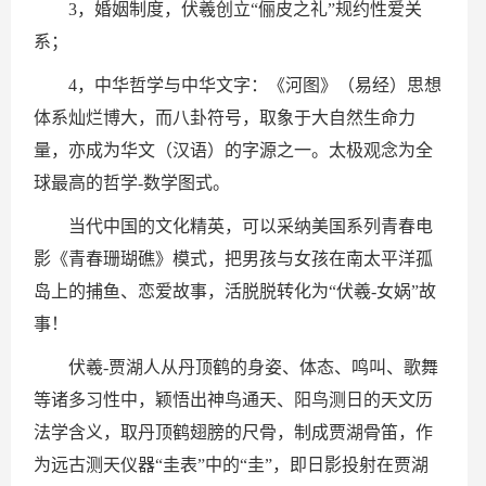
3，婚姻制度，伏羲创立“俪皮之礼”规约性爱关
系；
4，中华哲学与中华文字：《河图》（易经）思想
体系灿烂博大，而八卦符号，取象于大自然生命力
量，亦成为华文（汉语）的字源之一。太极观念为全
球最高的哲学-数学图式。
当代中国的文化精英，可以采纳美国系列青春电
影《青春珊瑚礁》模式，把男孩与女孩在南太平洋孤
岛上的捕鱼、恋爱故事，活脱脱转化为“伏羲-女娲”故
事！
伏羲-贾湖人从丹顶鹤的身姿、体态、鸣叫、歌舞
等诸多习性中，颖悟出神鸟通天、阳鸟测日的天文历
法学含义，取丹顶鹤翅膀的尺骨，制成贾湖骨笛，作
为远古测天仪器“圭表”中的“圭”，即日影投射在贾湖