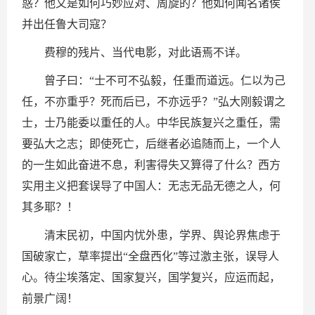
惑？他又是如何巧妙应对、周旋的？他如何闻名诸侯
并出任鲁大司寇？
费穆的残片、当代电影，对此语焉不详。
曾子曰：“士不可不弘毅，任重而道远。仁以为己
任，不亦重乎？死而后已，不亦远乎？”弘大刚毅谓之
士，士乃能委以重任的人。中华民族复兴之重任，需
要弘大之志；即使死亡，后继者必追随而上，一个人
的一生如此奋进不息，利害得失又算得了什么？西方
实用主义把套误导了中国人：无志无品无德之人，何
其多耶？！
清末民初，中国内忧外患，学界、舆论界焦虑于
国破家亡，草率提出“全盘西化”等过激主张，误导人
心。待尘埃落定、国家复兴，国学复兴，应运而起，
前景广阔！