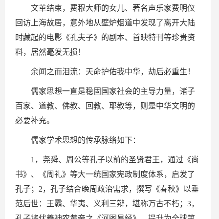
文革结束，费穆大师的女儿、著名声乐家费明仪
回访上海故居，意外地从壁炉烟道中发现了离开大陆
时藏起的电影《孔夫子》的剧本、首映特刊等珍贵资
料，居然毫发无损！
余闻之而泪流：天命护佑我中华，劫后必重生！
儒家思想一直是稳固国家社会的主导力量，诸子
百家、道教、佛教、回教、耶教等，则是中华文明的
必要补充。
儒家学术思想的传承脉络如下：
1，尧舜、周公等孔子以前的圣贤君王，通过《尚
书》、《周礼》等大一统国家宪政制度体系，启发了
孔子；2，孔子结合晚周政治需求，撰写《春秋》以垂
范后世：王霸、华夷、义利三辩，堪称万古不朽；3，
孔子将伏羲神农黄帝之《河图易经》，提升为全球第