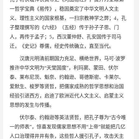
一哲学宝典《易传》，稳固奠定了中华文明人文主
义、理性主义的国家根基，一扫宗教神学之弊；4，孔
子整理撰写的《六经》（五经）传于孙子子思、门
人，再传于孟子；5，西汉董仲舒、孔安国传于司马
迁，《史记》尊儒，经史传统确立，直至当代。
汉唐元明清前期国力充足、横绝世界，马可·波罗
推许中华文明为“天堂国度”，利玛窦、蒙田、伏尔
泰、莱布尼茨、魁奈、约翰逊、哥德斯密、卡莱尔、
爱默生、梭罗等贤哲，把儒家成熟的哲学思想和治国
经验引进西方，启迪了欧洲近代人文主义、启蒙主义
思想的发生与传播。
伏尔泰、约翰逊等英法贤哲，把孔子尊为“古今唯
一的师表”，惊喜发现儒家思想不用“上帝”就能把几亿
人口治理得井井有条，这些哲人援引孔子，攻击天主