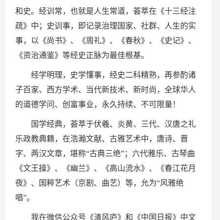
和史。经训常，也就是人生常道，荟萃在《十三经注
疏》中；史训事，即记录治理国家、社群、人生的实
事，以《尚书》、《周礼》、《春秋》、《史记》、
《资治通鉴》等经史正脉为最佳根基。
经学明理，史学懂事，经史二科精熟，再参酌诸
子百家、西方学术、当代新技术、新时尚，全球华人
的道德学问、创富事业，永久持续、不可限量！
国学经典，荟萃于伏羲、炎黄、三代、汉唐之礼
乐政教典籍，在浩瀚文献、古雅艺术中，唐诗、晋
字、两汉文章，堪称“古典三绝”；六代雅乐、古琴曲
《文王操》、《幽兰》、《高山流水》、《春江花月
夜》、国粹艺术（京剧、曲艺）等，允为“风雅绝
唱”。
我在微信公众号《清风庐》和《中国日报》中文