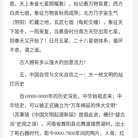
南，天上朱雀七星照耀着），标记着万物皆夏；西方
白虎七宿，象征万物皆秋而成熟；北方乃宇宙生气
（阴阳）贮藏之地，玄武七宿（龟蛇交缠），象征天
下皆冬，一阳来复，当黄昏时分南方天空出现七星，
则春天又开始了！日月五星、二十八星宿体系，循环
不息，谓之道。
古人拥有多么强大的创意活力！
五，中国自觉与文化自信之一：大一统文明的灿
烂历史
自10000-9000年的历史深处，中华始祖走来；中
华信史，可以被正式确立为“万年绵延的伟大文明”
（苏秉琦《中国文明起源新探》首倡此说，横扫“疑古
派”史观之误）。河南省舞阳县北舞渡镇贾湖村，出土
了新石器时代，距今9000-7800年间的陶片、人骨、红