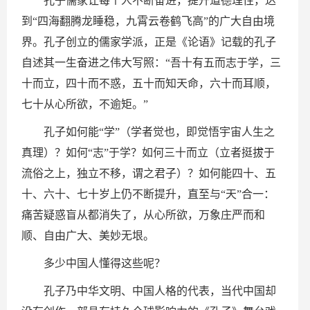
孔子儒家让每个人不断奋进，提升道德理性，达
到“四海翻腾龙睡稳，九霄云卷鹤飞高”的广大自由境
界。孔子创立的儒家学派，正是《论语》记载的孔子
自述其一生奋进之伟大写照：“吾十有五而志于学，三
十而立，四十而不惑，五十而知天命，六十而耳顺，
七十从心所欲，不逾矩。”
孔子如何能“学”（学者觉也，即觉悟宇宙人生之
真理）？如何“志”于学？如何三十而立（立者挺拔于
流俗之上，独立不移，谓之君子）？如何能四十、五
十、六十、七十岁上仍不断提升，直至与“天”合一：
痛苦疑惑盲从都消失了，从心所欲，万象庄严而和
顺、自由广大、美妙无垠。
多少中国人懂得这些呢？
孔子乃中华文明、中国人格的代表，当代中国却