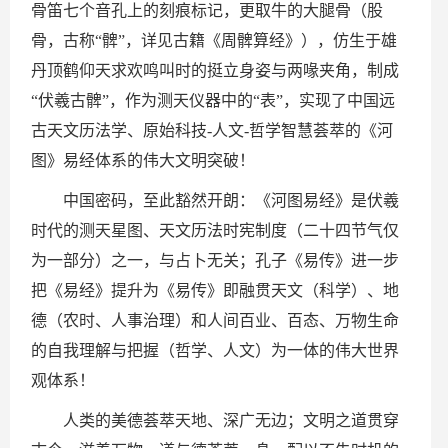
骨笛七个音孔上的刻痕标记，更取牛的大腿骨（股
骨，古称“髀”，详见古籍《周髀算经》），仿生于雄
丹顶鹤仰天求欢鸣叫时的挺立身姿与两喙夹角，制成
“伏羲古髀”，作为测天仪器中的“表”，实现了中国远
古天文历法学、原始科技-人文-哲学智慧荟萃的《河
图》易经体系的伟大文明突破！
中国密码，至此豁然开朗：《河图易经》是伏羲
时代的测天星图、天文历法时宪制度（二十四节气仅
为一部分）之一，与占卜无关；孔子《易传》进一步
把《易经》提升为《易传》即融贯天文（科学）、地
德（农时、人事治理）和人间百业、百态、万物生命
的自我理解与把握（哲学、人文）为一体的伟大世界
观体系！
人类的美德荟萃天地、深广无边；文明之道贯穿