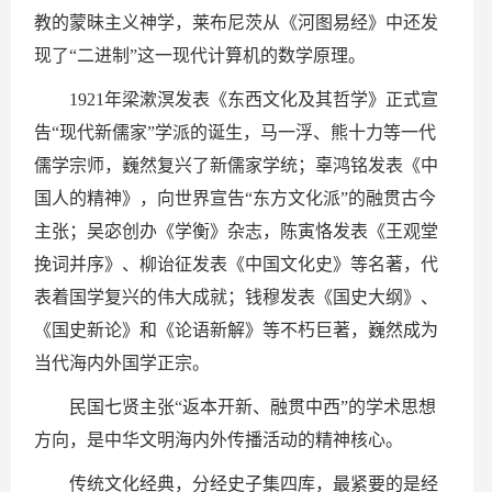
教的蒙昧主义神学，莱布尼茨从《河图易经》中还发
现了“二进制”这一现代计算机的数学原理。
1921年梁漱溟发表《东西文化及其哲学》正式宣
告“现代新儒家”学派的诞生，马一浮、熊十力等一代
儒学宗师，巍然复兴了新儒家学统；辜鸿铭发表《中
国人的精神》，向世界宣告“东方文化派”的融贯古今
主张；吴宓创办《学衡》杂志，陈寅恪发表《王观堂
挽词并序》、柳诒征发表《中国文化史》等名著，代
表着国学复兴的伟大成就；钱穆发表《国史大纲》、
《国史新论》和《论语新解》等不朽巨著，巍然成为
当代海内外国学正宗。
民国七贤主张“返本开新、融贯中西”的学术思想
方向，是中华文明海内外传播活动的精神核心。
传统文化经典，分经史子集四库，最紧要的是经