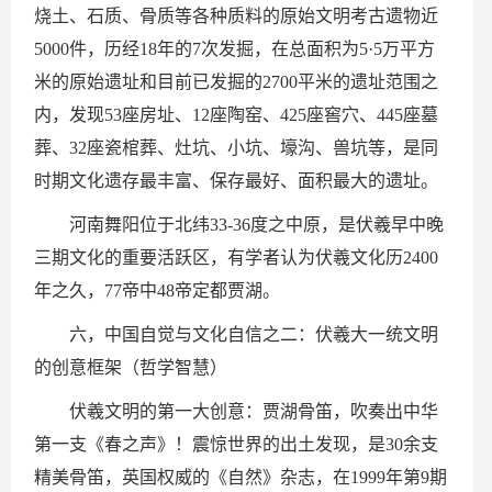
烧土、石质、骨质等各种质料的原始文明考古遗物近
5000件，历经18年的7次发掘，在总面积为5·5万平方
米的原始遗址和目前已发掘的2700平米的遗址范围之
内，发现53座房址、12座陶窑、425座窖穴、445座墓
葬、32座瓷棺葬、灶坑、小坑、壕沟、兽坑等，是同
时期文化遗存最丰富、保存最好、面积最大的遗址。
河南舞阳位于北纬33-36度之中原，是伏羲早中晚
三期文化的重要活跃区，有学者认为伏羲文化历2400
年之久，77帝中48帝定都贾湖。
六，中国自觉与文化自信之二：伏羲大一统文明
的创意框架（哲学智慧）
伏羲文明的第一大创意：贾湖骨笛，吹奏出中华
第一支《春之声》！震惊世界的出土发现，是30余支
精美骨笛，英国权威的《自然》杂志，在1999年第9期