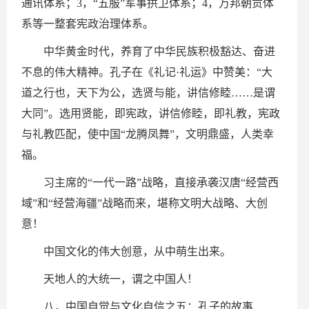
通讯体系；3，“五服”军事拱卫体系；4，万邦朝贡体
系等一整套宪政治理体系。
中华黄金时代，养育了中华民族积极豁达、奋进
不息的伟大精神。孔子在《礼记·礼运》中赞美：“大
道之行也，天下为公，选贤与能，讲信修睦……是谓
大同”。选用贤能，即宪政，讲信修睦，即礼教，宪政
与礼教匹配，使中国“龙腾凤舞”，文明鼎盛，人类幸
福。
习主席的“一代一路”战略，直接承袭汉唐“经营西
域”和“经营海疆”战略而来，堪称文明大战略、大创
意！
中国文化的伟大创意，从中萌生出来。
天地人的大统一，谓之中国人！
八，中国自觉与文化自信之五：孔子的故事