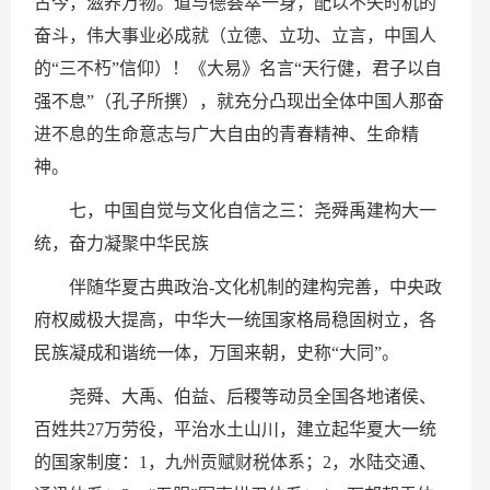
古今，滋养万物。道与德荟萃一身，配以不失时机的
奋斗，伟大事业必成就（立德、立功、立言，中国人
的“三不朽”信仰）！《大易》名言“天行健，君子以自
强不息”（孔子所撰），就充分凸现出全体中国人那奋
进不息的生命意志与广大自由的青春精神、生命精
神。
七，中国自觉与文化自信之三：尧舜禹建构大一
统，奋力凝聚中华民族
伴随华夏古典政治-文化机制的建构完善，中央政
府权威极大提高，中华大一统国家格局稳固树立，各
民族凝成和谐统一体，万国来朝，史称“大同”。
尧舜、大禹、伯益、后稷等动员全国各地诸侯、
百姓共27万劳役，平治水土山川，建立起华夏大一统
的国家制度：1，九州贡赋财税体系；2，水陆交通、