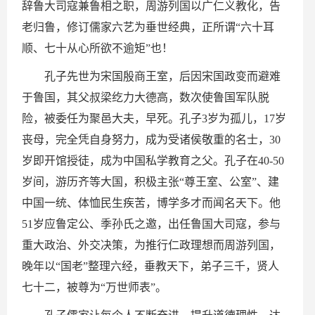
辞鲁大司寇兼鲁相之职，周游列国以广仁义教化，告
老归鲁，修订儒家六艺为垂世经典，正所谓“六十耳
顺、七十从心所欲不逾矩”也！
孔子先世为宋国殷商王室，后因宋国政变而避难
于鲁国，其父叔梁纥力大德高，数次使鲁国军队脱
险，被委任为聚邑大夫，早死。孔子3岁为孤儿，17岁
丧母，完全凭自身努力，成为受诸侯敬重的名士，30
岁即开馆授徒，成为中国私学教育之父。孔子在40-50
岁间，游历齐等大国，积极主张“尊王室、公室”、建
中国一统、体恤民生疾苦，博学多才而闻名天下。他
51岁应鲁定公、季孙氏之邀，出任鲁国大司寇，参与
重大政治、外交决策，为推行仁政理想而周游列国，
晚年以“国老”整理六经，垂教天下，弟子三千，贤人
七十二，被尊为“万世师表”。