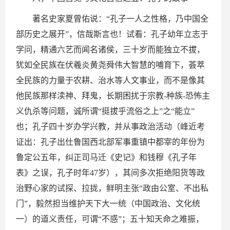
著名史家夏曾佑说：“孔子一人之性格，乃中国全
部历史之展开”，信哉斯言也！试看：孔子幼年立志于
学问，精通六艺而闻名诸侯，三十岁而能独立不拔，
犹如全民族在伏羲炎黄尧舜伟大智慧的哺育下，荟萃
全民族的力量于农耕、治水等人文事业，而不是像其
他民族那样渎神、拜鬼，长期困扰于宗教-种族-恐怖主
义仇杀等问题，诚所谓“挺拔乎流俗之上”之“能立”
也；孔子四十岁办学兴教，并从事政治活动（峰近考
证出：孔子出仕鲁国西北部军事重镇中都宰的年份为
鲁定公五年，纠正司马迁《史记》和钱穆《孔子年
表》之误，孔子时年47岁），其间多次拒绝阳货等政
治野心家的试探、拉拢，鲜明主张“政由公室、不出私
门”，毅然担当维护天下大一统（中国政治、文化统
一）的道义责任，可谓“不惑”；五十知天命之难振，