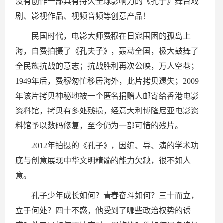
没有创作一部具有持久全球影响力的《孔子》舞台戏
剧、影视作品、视频音频等创意产品！
民国时代，电影大师费穆在日寇围困的孤岛上
海，自费拍摄了《孔夫子》，轰动全国，极大鼓舞了
全民族抗战的意志；抗战胜利再次公映，万人空巷；
1949年后，费穆匆忙移居海外，此片拷贝遗失；2009
年该片拷贝神秘地被一个匿名捐赠人邮寄给香港电影
资料馆，拷贝有多处残损，经意大利博隆尼亚电影资
料馆予以数码修复，至今仍为一部可惜的残片。
2012年拍摄的《孔子》，因编、导、演的学术功
底与创意展现中华文明精髓的能力欠缺，很不如人
意。
孔子少年成长如何？青春奋斗如何？三十而立，
立于何处？四十不惑，他受到了哪些政治权势的诱