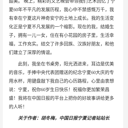
甜美。 晚上，精彩的文艺晚会带领我们艺术回忆了宁
夏60年不平凡的发展历程，我心中不禁感慨万千，我
有幸在宁夏这片神奇安宁的土地上成长。我的生活变
化正是宁夏不凡发展的一个缩影。现在的我，结婚生
子，拥有一儿一女，住在有小花园的房子里，生活幸
福，工作充实。结交了许多回族、汉族好朋友，和他
们建立了深厚的情谊。
此刻，我坐在书桌旁，阳光洒进来，耳边是优美
的音乐，手捧中央代表团赠送的纪念宁夏60大庆的专
用水杯，用键盘敲下我自己的心历路程，心里由衷想
说：宁夏，祝你60岁生日快乐！祝福你更加繁荣昌
盛！我将在中国日报的平台上把你的好故事讲给更多
的人听！
关于作者：胡冬梅，中国日报宁夏记者站站长