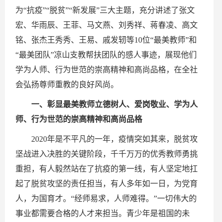
为“抗疫”“脱贫”“新发展”三大主题，充分讲述了张文
宏、华雨辰、王菲、马文燕、刘秀祥、蒋春凌、高文
铭、张杰王秀秀、王易、戚发轫等10位“最美教师”和
“最美团队”凉山支教帮扶团队的感人事迹，展现他们
学为人师、行为世范的崇高精神和高尚品格，在全社
会弘扬尊师重教的良好风尚。
一、彰显最美教师立德树人、爱岗敬业、学为人
师、行为世范的崇高精神和高尚品格
2020年是不平凡的一年，疫情突如其来，脱贫攻
坚战进入决胜的关键阶段，千千万万的优秀教师勇挑
重担，有人毅然站在了抗疫的第一线，有人坚定地扛
起了脱贫攻坚的责任担当，有人多年如一日，为党育
人，为国育才。“经师易求，人师难得。”一切伟大的
事业都需要合格的人才来担当。青少年是祖国的未