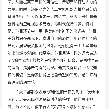
义，从而提高了节目的可信性、亲切感和打动人心的
力量。同时，还用漂亮的人工智能机器人推介最美的
科研老师，给人以眼前一亮的感觉，植入新时代和最
新科技前卫电视技术元素，与时代保持同步。特别
是，节目环节中，用“最美时刻”神圣的仪式感，让最
美教师站在高光下，宣讲自己的心声，用这种神圣的
形式，展现最美教师的风采。他们更像一个个星座勾
勒出灿烂多彩的时代星空。节目用诗一样的语言表达
了“新时代赋予教师的是接续奋斗的使命，是勇往直前
的担当，是搏击青春的力量。最美是你讲台上传授知
识的英姿，是你家访路上播撒希望的背影，是你灯前
备课是的温柔轮。”
广大干部群众表示“观看这期节目受到了一次精神
洗礼，最美人民教师是新时代的榜样，他们勇于担
当、诲人不倦、教书育人的精神令人敬仰和感动。”