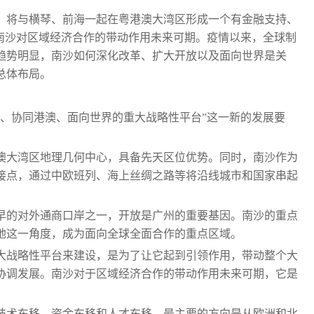
，将与横琴、前海一起在粤港澳大湾区形成一个有金融支持、
，南沙对区域经济合作的带动作用未来可期。疫情以来，全球制
趋势明显，南沙如何深化改革、扩大开放以及面向世界是关
总体布局。
区、协同港澳、面向世界的重大战略性平台”这一新的发展要
澳大湾区地理几何中心，具备先天区位优势。同时，南沙作为
连接点，通过中欧班列、海上丝绸之路等将沿线城市和国家串起
早的对外通商口岸之一，开放是广州的重要基因。南沙的重点
地这一角度，成为面向全球全面合作的重点区域。
大战略性平台来建设，是为了让它起到引领作用，带动整个大
协调发展。南沙对于区域经济合作的带动作用未来可期，它是
技术东移、资金东移和人才东移。最主要的方向是从欧洲和北