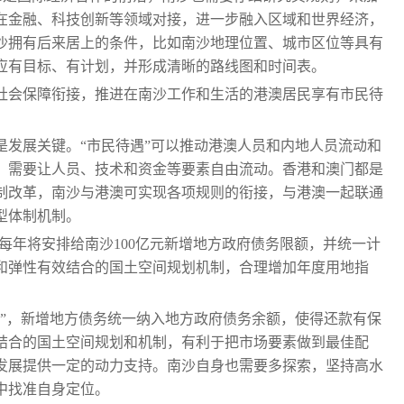
在金融、科技创新等领域对接，进一步融入区域和世界经济，
沙拥有后来居上的条件，比如南沙地理位置、城市区位等具有
应有目标、有计划，并形成清晰的路线图和时间表。
社会保障衔接，推进在南沙工作和生活的港澳居民享有市民待
是发展关键。“市民待遇”可以推动港澳人员和内地人员流动和
，需要让人员、技术和资金等要素自由流动。香港和澳门都是
制改革，南沙与港澳可实现各项规则的衔接，与港澳一起联通
型体制机制。
24年每年将安排给南沙100亿元新增地方政府债务限额，并统一计
和弹性有效结合的国土空间规划机制，合理增加年度用地指
拳”，新增地方债务统一纳入地方政府债务余额，使得还款有保
结合的国土空间规划和机制，有利于把市场要素做到最佳配
发展提供一定的动力支持。南沙自身也需要多探索，坚持高水
中找准自身定位。