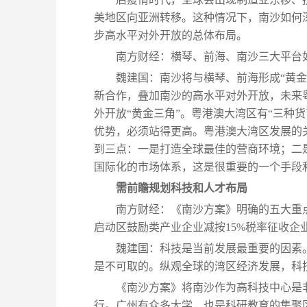
美地区向亚洲转移。这种情况下，南沙如何
步高水平对外开放的总体布局。
南方财经：横琴、前海、南沙三大平台
魏建国：南沙将与横琴、前海形成“黄
新合作，叠加南沙的高水平对外开放，未来
外开放“黄金三角”。粤港澳大湾区有“三种
优势，必须站得更高。粤港澳大湾区发展的
到三点：一是打造全球最佳的营商环境；二
国际化的市场体系，这是很重要的一个手段
需前瞻规划科技和人才布局
南方财经：《南沙方案》明确的五大重
启动区鼓励类产业企业减按15%税率征收企
魏建国：科技是当前发展最重要的因素
是不可取的。纵观全球的湾区经济发展，科
《南沙方案》将南沙作为高科技中心是
行。广州有众多大学，也是科研教育的集聚