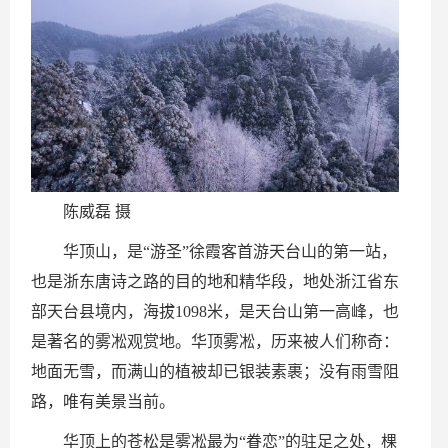
陈威磊 摄
华顶山，是“游圣”徐霞客首游天台山的第一站，
也是浙东唐诗之路的目的地和精华段，地处浙江省东
部天台县境内，海拔1098米，是天台山第一高峰，也
是著名的雾凇观赏地。华顶雾凇，历来被人们称奇：
地面无雪，而满山的植被却已银装素裹；没有雨雪阻
路，唯有美景当前。
华顶上的苍松是雾凇最为“眷恋”的驻足之处，棵