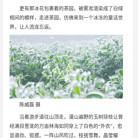
更有那冰花包裹着的茶园，被雾凇渲染成了白绿
相间的模样，走进茶园，仿佛来到一个冰冻的童话世
界，让人流连忘返。
陈威磊 摄
沿着游步道往山顶走，漫山遍野的玉树琼枝让曾
经满目葱茏的万亩林海如同穿上了白色的“外衣”，愈
显遒劲、挺拔。一阵山风吹过，枝摇雪舞，晶莹耀