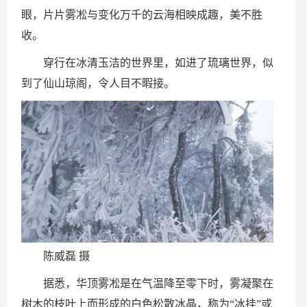
眼，片片雾凇与变化万千的云海相映成趣，美不胜
收。
穿行在冰清玉洁的世界里，如进了琉璃世界，似
到了仙山琼阁，令人目不暇接。
陈威磊 摄
据悉，华顶雾凇是在气温降至零下时，雾凝聚在
树木的枝叶上而形成的白色松散冰晶，称为“冰挂”或