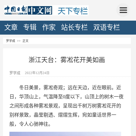
文章
专辑
作家
站长专栏
双语专栏
罗学成
>> 正文
浙江天台：雾凇花开美如画
罗学成
2022年12月24日
冬日美景，雾凇奇观；远在天边，近在眼前。近
日，华顶山上，气温降至0度以下，山顶上的树木一夜
之间形成各种雾凇景观，呈现出千树万树雾凇花开的
别样景致，晶莹剔透、熠熠生辉，宛如童话世界一
般，令人心驰神往。