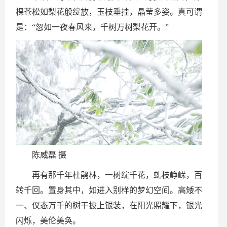
棵苍松如梨花般绽放，玉枝垂挂，晶莹多姿。真可谓
是：“忽如一夜春风来，千树万树梨花开。”
陈威磊 摄
再有那千年杜鹃林，一树绽千花，虬枝峥嵘，百
转千回。置身其中，如进入别样的梦幻空间。高矮不
一、仪态万千的树干披上银装，在阳光照耀下，银光
闪烁，美伦美奂。