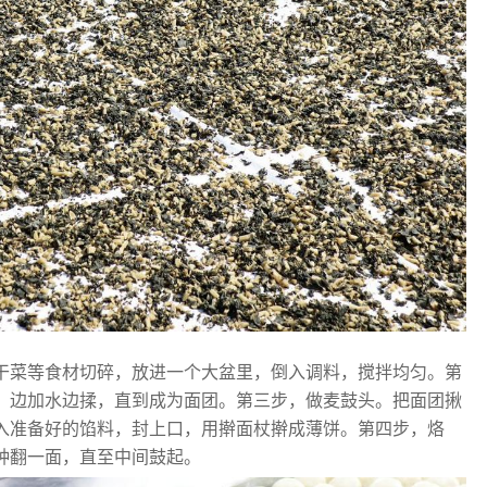
干菜等食材切碎，放进一个大盆里，倒入调料，搅拌均匀。第
，边加水边揉，直到成为面团。第三步，做麦鼓头。把面团揪
入准备好的馅料，封上口，用擀面杖擀成薄饼。第四步，烙
钟翻一面，直至中间鼓起。