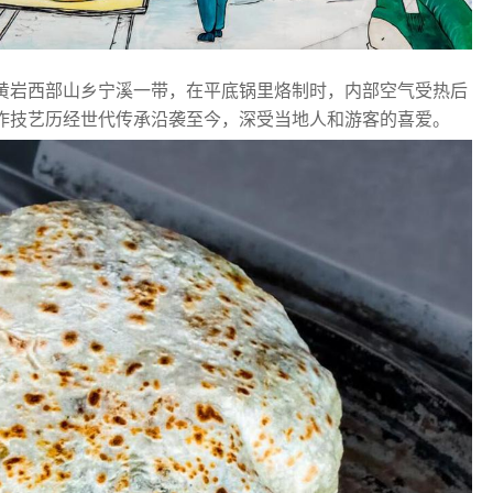
黄岩西部山乡宁溪一带，在平底锅里烙制时，内部空气受热后
作技艺历经世代传承沿袭至今，深受当地人和游客的喜爱。