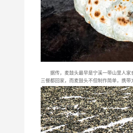
据传，麦鼓头最早是宁溪一带山里人家
三餐都回家，而麦鼓头不但制作简单，携带