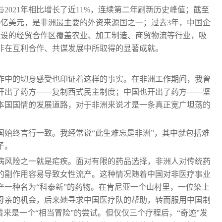
，与2021年相比增长了近11%，连续第二年刷新历史峰值；截至
00亿美元，是非洲最主要的外资来源国之一；过去3年，中国企
建设的经贸合作区覆盖农业、加工制造、商贸物流等行业，吸
非在互利合作、共谋发展中所取得的显著成就。
作中的切身感受也印证着这样的事实。在非洲工作期间，我曾
开出了药方——复制西式民主制度；中国也开出了药方——坚
本国国情的发展道路，对于非洲来说才是一条真正宽广坦荡的
国始终言行一致。我经常说“此生难忘是非洲”，其中就包括难
子。
病风险之一就是疟疾。面对有限的药品选择，非洲人对传统药
的副作用容易导致女性流产。这种情况随着中国对非医疗事业
产一种名为“科泰新”的药物。在肯尼亚一个山村里，一位染上
母亲的机会，后来她寻求中国医疗队的帮助，转而服用中国制
看来是一个“相当冒险”的尝试。但仅仅三个疗程后，“奇迹”发