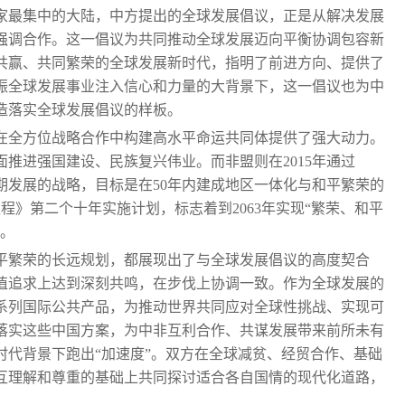
家最集中的大陆，中方提出的全球发展倡议，正是从解决发展
强调合作。这一倡议为共同推动全球发展迈向平衡协调包容新
共赢、共同繁荣的全球发展新时代，指明了前进方向、提供了
振全球发展事业注入信心和力量的大背景下，这一倡议也为中
造落实全球发展倡议的样板。
在全方位战略合作中构建高水平命运共同体提供了强大动力。
推进强国建设、民族复兴伟业。而非盟则在2015年通过
长期发展的战略，目标是在50年内建成地区一体化与和平繁荣的
议程》第二个十年实施计划，标志着到2063年实现“繁荣、和平
启。
平繁荣的长远规划，都展现出了与全球发展倡议的高度契合
值追求上达到深刻共鸣，在步伐上协调一致。作为全球发展的
系列国际公共产品，为推动世界共同应对全球性挑战、实现可
落实这些中国方案，为中非互利合作、共谋发展带来前所未有
时代背景下跑出“加速度”。双方在全球减贫、经贸合作、基础
互理解和尊重的基础上共同探讨适合各自国情的现代化道路，