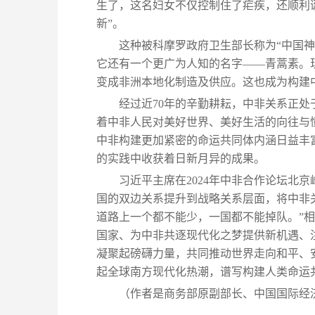
生了，这名妇女不仅控制住了疟疾，还顺利
新”。
这种被科摩罗政府卫生部长称为“中国
它还有一个更广为人知的名字——青蒿素。
变成非洲本地化制造及供应。这也成为构建
经过近70年的辛勤耕耘，中非关系正
着中非人民对美好世界、美好生活的向往与
中非构建更加紧密的命运共同体内涵日益丰
的实践中收获着日新月异的成果。
习近平主席在2024年中非合作论坛北
国的双边关系提升到战略关系层面，将中非
道路上一个都不能少，一国都不能掉队。”
国家、为中非共逐现代化之梦提供新机遇、
凝聚起磅礴力量，共同推动世界走向和平、
起全球南方现代化热潮，谱写构建人类命运
（作者是商务部原副部长、中国国际经