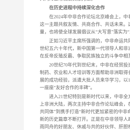
在历史进程中持续深化合作
在2024年中非合作论坛北京峰会上，
这一主题共叙友情、共商合作、共话未来。
量，也将使全球发展倡议从“大写意”落实为
正如习近平主席所强调的，中非命运共
世纪五六十年代，新中国第一代领导人和非
在反帝反殖反霸、争取民族独立的斗争中相
20世纪70年代到世纪末，中非在经贸
制药、农业和人才培训等方面帮助非洲取得
展的成功经验，派遣大批人员来华学习，以1
一座座“友好合作的丰碑”。
进入21世纪特别是新时代以来，中非全
上非洲大陆，两次主持中非合作论坛峰会，
共同体”到携手打造“新时代更加紧密的中非
新的历史篇章不断打开。正是在中非领导人
雨同舟的好朋友、休戚与共的好伙伴、肝胆