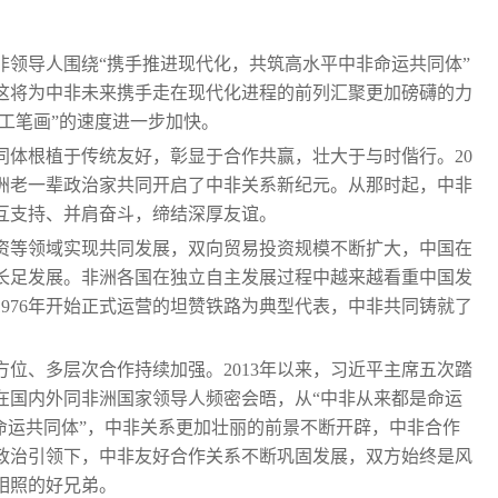
中非领导人围绕“携手推进现代化，共筑高水平中非命运共同体”
这将为中非未来携手走在现代化进程的前列汇聚更加磅礴的力
“工笔画”的速度进一步加快。
同体根植于传统友好，彰显于合作共赢，壮大于与时偕行。20
洲老一辈政治家共同开启了中非关系新纪元。从那时起，中非
互支持、并肩奋斗，缔结深厚友谊。
投资等领域实现共同发展，双向贸易投资规模不断扩大，中国在
长足发展。非洲各国在独立自主发展过程中越来越看重中国发
976年开始正式运营的坦赞铁路为典型代表，中非共同铸就了
方位、多层次合作持续加强。2013年以来，习近平主席五次踏
在国内外同非洲国家领导人频密会晤，从“中非从来都是命运
命运共同体”，中非关系更加壮丽的前景不断开辟，中非合作
政治引领下，中非友好合作关系不断巩固发展，双方始终是风
相照的好兄弟。