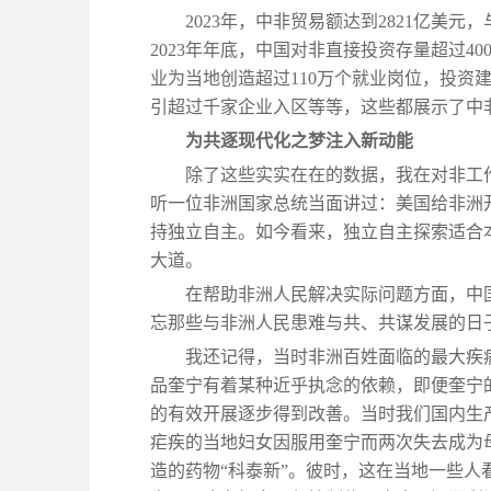
2023年，中非贸易额达到2821亿美元
2023年年底，中国对非直接投资存量超过4
业为当地创造超过110万个就业岗位，投资
引超过千家企业入区等等，这些都展示了中
为共逐现代化之梦注入新动能
除了这些实实在在的数据，我在对非工
听一位非洲国家总统当面讲过：美国给非洲
持独立自主。如今看来，独立自主探索适合
大道。
在帮助非洲人民解决实际问题方面，中
忘那些与非洲人民患难与共、共谋发展的日
我还记得，当时非洲百姓面临的最大疾
品奎宁有着某种近乎执念的依赖，即便奎宁
的有效开展逐步得到改善。当时我们国内生
疟疾的当地妇女因服用奎宁而两次失去成为
造的药物“科泰新”。彼时，这在当地一些人