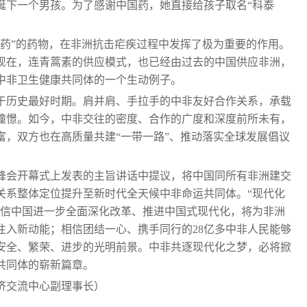
诞下一个男孩。为了感谢中国药，她直接给孩子取名“科泰
神药”的药物，在非洲抗击疟疾过程中发挥了极为重要的作用。
现在，连青蒿素的供应模式，也已经由过去的中国供应非洲，
中非卫生健康共同体的一个生动例子。
处于历史最好时期。肩并肩、手拉手的中非友好合作关系，承载
憧憬。如今，中非交往的密度、合作的广度和深度前所未有，
富，双方也在高质量共建“一带一路”、推动落实全球发展倡议
京峰会开幕式上发表的主旨讲话中提议，将中国同所有非洲建交
关系整体定位提升至新时代全天候中非命运共同体。“现代化
相信中国进一步全面深化改革、推进中国式现代化，将为非洲
注入新动能；相信团结一心、携手同行的28亿多中非人民能够
安全、繁荣、进步的光明前景。中非共逐现代化之梦，必将掀
共同体的崭新篇章。
济交流中心副理事长）