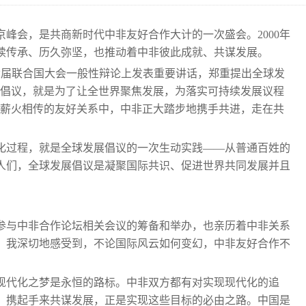
京峰会，是共商新时代中非友好合作大计的一次盛会。2000年
续传承、历久弥坚，也推动着中非彼此成就、共谋发展。
七十六届联合国大会一般性辩论上发表重要讲话，郑重提出全球发
展倡议，就是为了让全世界聚焦发展，为落实可持续发展议程
、薪火相传的友好关系中，中非正大踏步地携手共进，走在共
化过程，就是全球发展倡议的一次生动实践——从普通百姓的
人们，全球发展倡议是凝聚国际共识、促进世界共同发展并且
次参与中非合作论坛相关会议的筹备和举办，也亲历着中非关系
。我深切地感受到，不论国际风云如何变幻，中非友好合作不
现代化之梦是永恒的路标。中非双方都有对实现现代化的追
。携起手来共谋发展，正是实现这些目标的必由之路。中国是