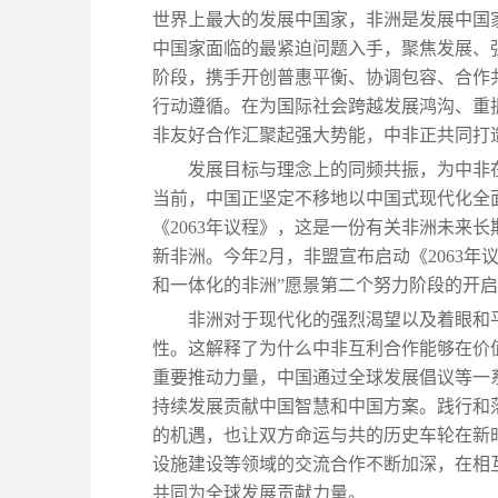
世界上最大的发展中国家，非洲是发展中国
中国家面临的最紧迫问题入手，聚焦发展、
阶段，携手开创普惠平衡、协调包容、合作
行动遵循。在为国际社会跨越发展鸿沟、重
非友好合作汇聚起强大势能，中非正共同打
发展目标与理念上的同频共振，为中非
当前，中国正坚定不移地以中国式现代化全面
《2063年议程》，这是一份有关非洲未来
新非洲。今年2月，非盟宣布启动《2063年
和一体化的非洲”愿景第二个努力阶段的开
非洲对于现代化的强烈渴望以及着眼和
性。这解释了为什么中非互利合作能够在价
重要推动力量，中国通过全球发展倡议等一
持续发展贡献中国智慧和中国方案。践行和
的机遇，也让双方命运与共的历史车轮在新
设施建设等领域的交流合作不断加深，在相
共同为全球发展贡献力量。