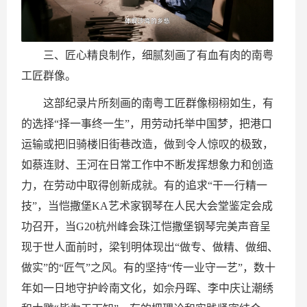
三、匠心精良制作，细腻刻画了有血有肉的南粤
工匠群像。
这部纪录片所刻画的南粤工匠群像栩栩如生，有
的选择“择一事终一生”，用劳动托举中国梦，把港口
运输或把旧骑楼旧街巷改造，做到令人惊叹的极致，
如蔡连财、王河在日常工作中不断发挥想象力和创造
力，在劳动中取得创新成就。有的追求“干一行精一
技”，当恺撒堡KA艺术家钢琴在人民大会堂鉴定会成
功召开，当G20杭州峰会珠江恺撒堡钢琴完美声音呈
现于世人面前时，梁钊明体现出“做专、做精、做细、
做实”的“匠气”之风。有的坚持“传一业守一艺”，数十
年如一日地守护岭南文化，如佘丹晖、李中庆让潮绣