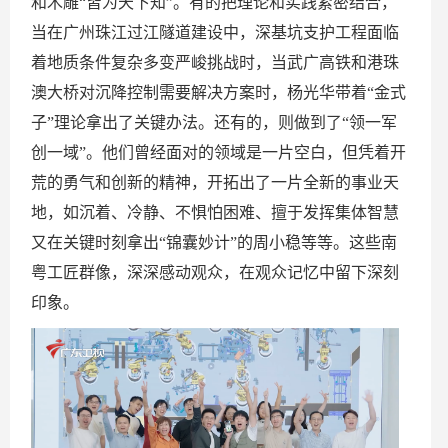
和木雕“皆为天下知”。有的把理论和实践紧密结合，
当在广州珠江过江隧道建设中，深基坑支护工程面临
着地质条件复杂多变严峻挑战时，当武广高铁和港珠
澳大桥对沉降控制需要解决方案时，杨光华带着“金式
子”理论拿出了关键办法。还有的，则做到了“领一军
创一域”。他们曾经面对的领域是一片空白，但凭着开
荒的勇气和创新的精神，开拓出了一片全新的事业天
地，如沉着、冷静、不惧怕困难、擅于发挥集体智慧
又在关键时刻拿出“锦囊妙计”的周小稳等等。这些南
粤工匠群像，深深感动观众，在观众记忆中留下深刻
印象。