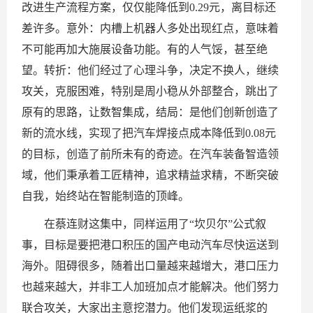
改进生产流程方案，仅仅能降低到0.29元，离目标还
差许多。意外：内槽上机器人多处出现红点，意味着
不可能再加大施展设备功能。有的人气馁，甚至绝
望。转折：他们经过了心理斗争，决定不换人，继续
攻关，克服困难，特别是周小稳从外部整合，跳出了
原有的思路，让数智集成，结局：是他们创新创造了
新的流水线，实现了把汽车焊接点成本降低到0.08元
的目标，创造了前所未有的奇迹。在汽车装备智造领
域，他们秉承着工匠精神，追求精益求精，不断突破
自我，始终站在智能制造的顶峰。
在
蔡连财这集中，同样运用了“坎贝尔”公式叙
事，目标是要把港口积压的国产电动汽车尽快运送到
海外。阻碍很多，随着出口量越来越增大，港口压力
也越来越大，并非工人加班加点才能解决。他们努力
联合攻关，大家出主意挖潜力。他们发现运纸
浆的