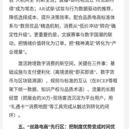
验“人机共生”的新生活；直播+即时物流让“所见即所
得”成为常态；AR试穿/试妆与行为数据驱动的推荐，
降低选择成本、提升决策效率。配合品质电商标准体
系与“数贸优品”精选机制，消费从“低价冲动”转向“确
定性升级”。更重要的是，文娱赛事与数字国潮的联
动，把情绪价值转化为订单，把“精神满足”转化为“产
业增量”。
激活跨境数字消费的新空间，关键在三件事：基
础设施与支付便利化（离境退税“即买即退”、数字货
币与区块链溯源）、规则与标准的互认（在RCEP等框
架下统一数据、知识产权与品质术语）、流量的长期
经营（把展会的30万+现场客流沉淀为平台用户，用
“礼遇卡”“消费地图”等工具完成从触达到转化的闭
环）。
五、“丝路电商”先行区：把制度优势变成时间优