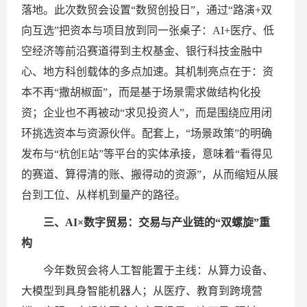
落地。此次数贸会设置“数贸创投日”，通过“路演+双
向互选”把资本与项目放到同一张桌子：AI+医疗、低
空经济等前沿赛道得到主权基金、银行科技金融中
心、地方科创载体的多点加速。其机制亮点在于：资
本不再“撒胡椒面”，而是基于场景需求做结构化投
资；企业也不再被动“求见投资人”，而是围绕应用闭
环挑选资本与资源伙伴。配套上，“场景政策”的明确
发布与“杭创E站”等平台的实体承接，意味着“看得见
的赛道、算得清的账、搬得动的资源”，从而缩短从展
台到工位、从样机到量产的路径。
三、AI×数字贸易：交易与产业链的“双螺旋”重
构
今年数贸会将人工智能置于主线：从算力设备、
大模型到具身智能机器人；从医疗、教育到跨境营