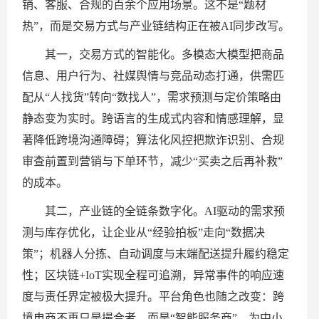
销、客服、合规的百余个应用场景。这不是“题材
热”，而是交易方式与产业链结构正在被AI同步改写。
其一，交易方式的智能化。多模态大模型把商品
信息、用户行为、社媒舆情与竞品动态打通，供需匹
配从“人找货”转向“数找人”，需求预测与定价策略由
静态变为实时。跨语言的生成式内容和情感理解，显
著降低跨境沟通障碍；算法化风控把欺诈识别、合规
审查前置到营销与下单环节，减少“买卖之后再补救”
的成本。
其二，产业链的全链条数字化。AI驱动的需求预
测与库存优化，让企业从“经验拍板”走向“数据决
策”；机器人分拣、自动调度与末端配送提升履约稳定
性；区块链+IoT实现全程可追溯，异常事件的响应速
度与责任界定被极大提升。平台角色也随之改变：跨
境电商不再只是撮合者，而是“智能服务商”，为中小