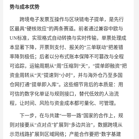
势与成本优势
跨境电子发票互操作与区块链电子提单，是先行
区最具“硬核效应”的两条赛道。前者通过兼容中欧与
UN标准，实现格式自动转换与实时传输，单票处理成
本显著下降，开票到支付、报关的“三单联动”把差错
率降到极低；后者以分布式账本保障不可篡改与全程
可追踪，运输周期从“周”压缩到“天”，“提单即融资”把
资金周转从“天”提速到“小时”，并与海外仓乃至多国
仓网打通“提单即入库”。这些细节背后的本质是：用
可信的数字化单证与规则接口，替代低效的人治流
程，让时间、风险与资金成本都可量化、可管理。
下一步，在与共建“一带一路”国家的合作上，规
则对接要从“点对点”扩展到“多边共治”，数据跨境从
示范线路扩展到区域网络；产能合作要把“数字基建