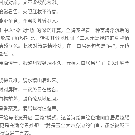
因成对岸，文章虚被配为邻。
浪常看雪，火照红妆不待春。
能更争竞，任君投募醉乡人。
”中以“冷”对“热”的深沉开篇。全诗笼罩着一种宦海浮沉后的
奋形成了鲜明对比，恰如其分地印证了二人无需掩饰的真挚情
情感底色。此次对诗最精妙处，在于白居易句句是“喜”，元稹
虚无）。
诗筒传情。抵越州安顿后不久，元稹为白居易写了《以州宅夸
绕拂云堆，镜水稽山满眼来。
时对屏障，一家终日在楼台。
向檐前落，鼓角惊从地底回。
皇香案吏，谪居犹得住蓬莱。
开始与老友开启“互炫”模式。这首诗绘声绘色地向白居易炫耀
更是充满奇思妙想：“我是玉皇大帝身边的仙官，虽然被贬下
与得意溢于言表。