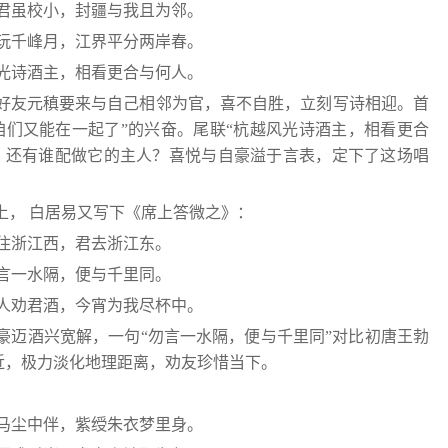
君虽校小，封疆与我且为邻。
玩千峰月，江界平分两岸春。
光诗酒主，相看更合与何人。
好友元稹要来与自己相邻为官，喜不自胜，立刻写诗相迎。首
咱们又能在一起了”的兴奋。尾联“杭越风光诗酒主，相看更合
，还有谁配做它的主人？喜悦与自豪溢于言表，定下了这场唱
上， 白居易又写下《席上答微之》：
住浙江西，君去浙江东。
言一水隔，便与千里同。
人劝君酒，今宵为我尽杯中。
豪迈酒兴宽解，一句“勿言一水隔，便与千里同”对比初唐王勃
切近，极力淡化地理距离，劝友珍惜当下。
马尘中伴，紫绶朱衣梦里身。