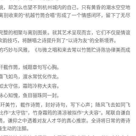
眺，却怎么也望不到杭州城内的自己，只有黄昏的潮水空空地
离别收束的“杭越竹筒合唱”形成了一个情感闭环，留下了无尽
完整的相聚与离别图景。就其艺术呈现而言，它们不仅是情谊
次韵技巧，将酬唱之诗提升到了“以诗为友”的全新境界。
的巧妙与风雅，《与微之唱和来去常以竹筒贮诗陈协律美而成
玕截作筒，缄题章句写心胸。
喜飞如鸟，渡水常忧化作龙。
如太守信，霜筠冷称大夫容。
咏心知愧，鱼目骊珠同一封。
琅玕美竹，截作诗筒，封好诗句，写下心声；随风飞去如同飞
作“太守信”，竹身霜筠的清凉被拟作“大夫容”。尾联自谦自
一筒，谦抑之中透着对友人才华的真心推崇。全诗将日常的寄诗
最生动的注脚。