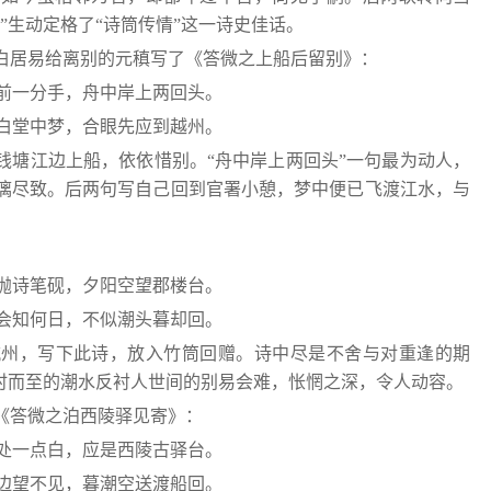
”生动定格了“诗筒传情”这一诗史佳话。
白居易给离别的元稹写了《答微之上船后留别》：
前一分手，舟中岸上两回头。
白堂中梦，合眼先应到越州。
钱塘江边上船，依依惜别。“舟中岸上两回头”一句最为动人，
漓尽致。后两句写自己回到官署小憩，梦中便已飞渡江水，与
抛诗笔砚，夕阳空望郡楼台。
会知何日，不似潮头暮却回。
杭州，写下此诗，放入竹筒回赠。诗中尽是不舍与对重逢的期
准时而至的潮水反衬人世间的别易会难，怅惘之深，令人动容。
《答微之泊西陵驿见寄》：
处一点白，应是西陵古驿台。
边望不见，暮潮空送渡船回。