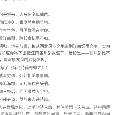
：
回得报书，大夸州宅似仙居。
翊风沙久，喜见兰亭烟景初。
旗生气色，月明楼阁在空虚。
数江南郡，除却余杭尽不如。
相和。他先恭维元稹从西北风沙之地来到江南烟雨之乡，实为
我知道你私下里把江南各州都数遍了，结论是——哪儿都比不
趣，是深厚友谊的独特体现。
稹写了《醉封诗筒寄微之》：
戚与穷通，处处相随事事同。
邻沧海郡，无儿俱作白头翁。
仰三杯后，代面唯凭五字中。
州邮吏道，莫辞来去递诗筒。
诗人在微醺之际，动手封诗入筒，并信手题下这首诗。诗中回顾
叹如今虽相邻为官，却都年过半百，尚无子嗣。后两联转向当