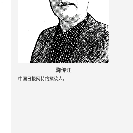
鞠传江
中国日报网特约撰稿人。