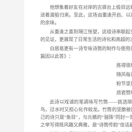
他想象着好友在对岸的古驿台上极目远
送着渡船归来。至此，这场由重逢开启、以
的余味。
从重逢之喜到隔江怅望，这组诗串联起
的见证，更展现了日常生活的诗化和高超的
白居易更有一诗专咏诗筒的制作与使用
篇因以此答》：
拣得琅
随风每
粉节坚
烦君赞
此诗以戏谑的笔调咏写竹筒——挑选
鸟，过水时又担心化作蛟龙。竹筒的坚脆被比
己的诗只是“鱼目”，与元稹的“骊珠”同封
之举写得既风趣又典雅，是“诗筒传韵”佳话