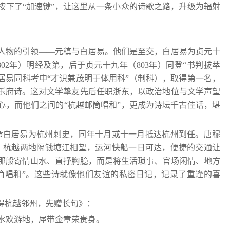
按下了“加速键”，让这里从一条小众的诗歌之路，升级为辐射
人物的引领——元稹与白居易。他们是至交，白居易为贞元十
02年）明经及第，后于贞元十九年（803年）同登“书判拔萃
与白居易同科考中“才识兼茂明于体用科”‌（制科），取得第一名，
乐府诗。这对文学挚友先后任职浙东，以政治地位与文学声望
心，而他们之间的“杭越邮筒唱和”，更成为诗坛千古佳话，堪
任命白居易为杭州刺史，同年十月或十一月抵达杭州到任。唐穆
使，杭越两地隔钱塘江相望，运河快船一日可达，便捷的交通让
那般寄情山水、直抒胸臆，而是将生活琐事、官场闲情、地方
筒唱和”。这些诗就像他们友谊的私密日记，记录了重逢的喜
。
得杭越邻州，先赠长句》：
水欢游地，犀带金章荣贵身。