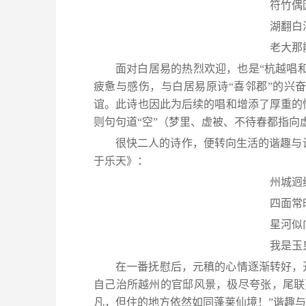
符竹偶
湖翻白
老大那
面对白居易的热烈欢迎，也是“杭越唱和
疲惫与感伤，与白居易原诗“喜邻郡”的兴
谊。此诗也因此为后续的唱和增添了厚重的
则句句道“空”（梦里、虚被、不待春都指向
很快二人的诗作，便转向生活的谐趣与
于乐天》：
州城迥
四面常
星河似
我是玉
在一番抚慰后，元稹的心情逐渐转好，
自己治所越州的官邸风景，极尽夸张，尾联
凡，但住的地方依然如同蓬莱仙境！”谐趣