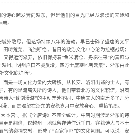
诗人们的诗心越发奔向越东，但是他们的目光已经从浪漫的天姥和
画卷。
长安城外散尽，但这场持续八年的浩劫，早已击碎了盛唐的太平
，田畴荒芜、商旅断绝，昔日的政治文化中心沦为拉锯战场；
，又得运河滋养，依旧保持着“鱼米满仓、舟楫往来”的富庶与
“越州、明州户口不减反增，四方士庶避地者云集”，浙东由此
“文化庇护所”。
，而是一场文化力量的大转移。从长安、洛阳出逃的士人，有
子，有的是流离失所的诗人，他们带着北方的文化积淀，沿着
唐诗人“仗剑漫游”的主动奔赴不同，中唐文人的南迁多了几分
的浪漫，而是渴望在浙东的安稳岁月中安放身心、重拾笔墨。
“大本营”。据《全唐诗》不完全统计，中唐时期涉足浙东的诗
量更是翻倍，仅越州一地就留存诗作近千首。客籍诗人与本土
丽气韵碰撞交融，形成了“百家争鸣”的文化氛围。可以说，安