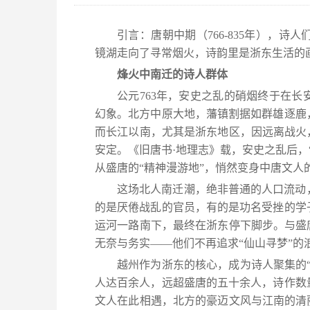
引言：唐朝中期（766-835年），
镜湖走向了寻常烟火，诗韵里是浙东生活的
烽火中南迁的诗人群体
公元763年，安史之乱的硝烟终于在
幻象。北方中原大地，藩镇割据如群雄逐鹿
而长江以南，尤其是浙东地区，因远离战火
安定。《旧唐书·地理志》载，安史之乱后，
从盛唐的“精神漫游地”，悄然变身中唐文人的
这场北人南迁潮，绝非普通的人口流动
的是厌倦战乱的官员，有的是功名受挫的学
运河一路南下，最终在浙东停下脚步。与盛
无奈与务实——他们不再追求“仙山寻梦”
越州作为浙东的核心，成为诗人聚集的
人达百余人，远超盛唐的五十余人，诗作数
文人在此相遇，北方的豪迈文风与江南的清