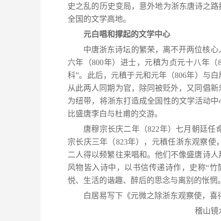
史之乱的历史变局，意外地为浙东唐诗之路
全国的文学高地。
元白唱和撑起的文学中心
中唐浙东诗坛的繁荣，离不开两位核心
六年（800年）进士，元稹为贞元十八年（8
科”。‌此后，元稹于‌元和元年（806年）‌
从此两人同期为官，除同被贬外，又同倡新
为纽带，将浙东打造成全国性的文学活动中
比盛唐李白与杜甫的交游。
唐穆宗长庆二年（822年）七月朝廷
宗长庆三年（823年），元稹任浙东观察
二人得以频繁往来唱和。他们不像盛唐诗人
风物皆入诗中，以书信传递诗作，史称“竹
悦、生活的谐趣、醉后的思念与离别的怅惘
白居易写下《元微之除浙东观察使，喜
稽山镜