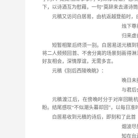
下，以诗酒互为慰藉，一句“莫辞来去递诗筒
元稹又访问白居易，由杭返越登船时，
烛下尊
归来虚
短暂相聚后终须一别。白居易送元稹到
将二人频频回首、不舍分离的场景刻画得淋
好友相会，深情厚谊，无需多言。
元稹《别后西陵晚眺》：
晚日未
与君后
元稹渡江后，在傍晚时分于对岸回眺
盼。结尾感叹“不似潮头暮却回”，以每日
白居易收到元稹的诗后，即刻和了此首
烟波尽
知在台