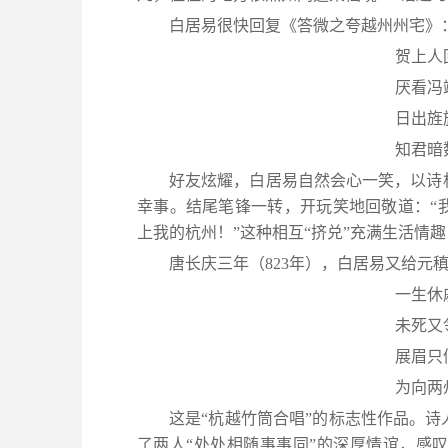
白居易很快回复《答微之夸越州州宅》
贺上人
厌看冯
日出旌
知君暗
好友炫耀，白居易自然会心一笑，以诗
幸事。结尾笔锋一转，开玩笑地回敬道：“
上我的杭州！”这种相互“挤兑”充满生活情
唐长庆三年（823年），白居易又给元
一生休
未死又
展眉只
为向两
这是“杭越竹筒合唱”的标志性作品。
了两人“处处相随事事同”的深厚情谊，感