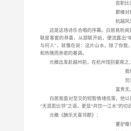
官职比
郡楼对
杭越风
这是这场诗乐合唱的序幕。白居易听闻
联是客套的恭喜，从颔联开始，便流露出“
与何人”，就像在说：这片山水，除了你我
和热情而亲密的基调。
元稹出发赴越州前，在杭州饯别宴席之
我
勿
富贵无
白居易面对至交的短暂情绪低落，他以
“天涯若比邻”之语，更显“共饮一江水”的
元稹《酬乐天喜邻郡》：
蹇驴瘦