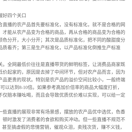
握好四个关口
合直播的农产品首先要标准化，没有标准化，就不是合格的网
，才能从农产品变为合格的商品，再从合格的商品变为合格的
颜色分开，大小分开；其次是品质标准化，把不同的酸甜度分
品质看齐；第三是生产标准化，以产品标准化倒推生产标准
关。全网最低价往往是直播带货的鲜明标签，让消费品商家既
低价起家的，原因是去掉了中间环节，但对农产品而言，因为
产品更贵的现状。特别是农产品的溢价空间比较小，一般终端
可以达到8-10倍。如果参考高加价倍率的商品大幅度打折，
不仅赔本赚吆喝，而且会导致优质优价难以实现，可以给一定
一些直播的展现非常有场景感，摆放的农产品优中选优，色香
，顿时激发了消费者的食欲和购买冲动。但一些直播不规范不
”，甚至搞虚假的悲情营销，催观众泪，卖残次货，赚不义钱，