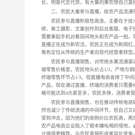
长、明星代言代货，有大量的果农想自己直
二、农民大量参与直播，给农产品流通
农民参与直播积极性高涨，主要在于技
修、美工摄影、文案创作到后台客服、电子
需要拿起手机对着田间地头和农产品一拍，
直播正在成为新农活，农民正在成为新网红
角色定位从传统的生产者向现代经营者转型
农民参与直播销售，对传统水果流通渠
端零售价格里，农民地头价占1/3，产地与
终端零售环节占1/3。但直播电商省掉了中间
产品，现在通过直播，终端的消费者只需要
格可能达到4元甚至多，农民多挣，消费者
农民参与直播销售，也在推动传统电商
然也减少了传统流通的中间环节，但自己又
受到冲击，因为他们的收购价比农民高，再
农产品电商企业陷入了赔本赚吆喝的境地，
计搞得更精致，与农民直销形成差异化竞争