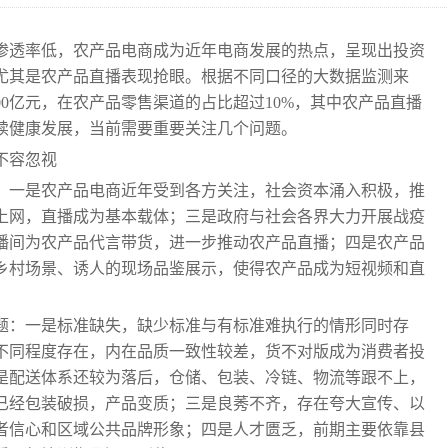
渗透率低，农产品电商成为近年电商发展的热点，呈现出投资
尤其是农产品直播表现抢眼。根据不同口径的大数据监测来
000亿元，在农产品零售渠道的占比超过10%，其中农产品直播
持续健康发展，当前需要重要关注几个问题。
不容忽视
：一是农产品电商近年受到各方关注，社会资本涌入积极，推
上网，直播成为基本载体；三是政府与社会各界大力开展战疫
播间为农产品代言带货，进一步推动农产品直播；四是农产品
乡村场景、诱人的现场品鉴展示，使得农产品成为短视频和直
。
题：一是标准缺失，缺少标准与有标准难执行的情形同时存
不同程度存在，内在品质一致性较差，货不对版成为消费者投
是配送体系还较为落后，仓储、包装、冷链、物流等跟不上，
已经包装破损，产品变质；三是良莠不齐，存在夸大宣传、以
者信心和区域公共品牌形象；四是人才匮乏，前期主要依靠县