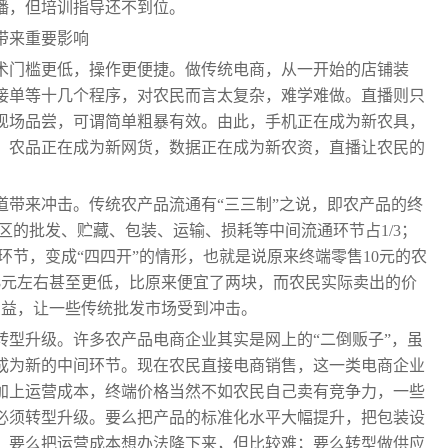
播，但培训指导还不到位。
带来重要影响
术门槛更低，操作更便捷。做传统电商，从一开始的店铺装
接单等十几个程序，对农民而言太复杂，难学难做。直播则只
现场品尝，可谓简单粗暴有效。由此，手机正在成为新农具，
，农品正在成为新网货，数据正在成为新农资，直播让农民的
。
道带来冲击。传统农产品流通有“三三制”之说，即农产品的终
销区的批发、贮藏、包装、运输、损耗等中间流通环节占1/3；
环节，变成“四四开”的情形，也就是说原来终端零售10元的农
8元左右甚至更低，比原来便宜了两块，而农民实际卖出的价
受益，让一些传统批发市场受到冲击。
转型升级。许多农产品电商企业其实是网上的“二倒贩子”，虽
成为新的中间环节。现在农民直接电商销售，这一类电商企业
加上运营成本，终端价格当然不如农民自己卖有竞争力，一些
必须转型升级。要么把产品的标准化水平大幅提升，把包装设
，要么把运营成本想办法降下来，但比较难；要么转型做供应