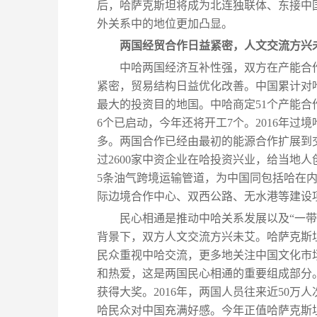
后，哈萨克斯坦将成为北连独联体、东接中
外关系中的地位更加凸显。
两国经贸合作日益紧密，人文交流方兴
中哈两国经济互补性强，双方在产能合
紧密，贸易结构日益优化改善。中国累计对哈
最大的投资目的地国。中哈商定51个产能合
6个已启动，今年还将开工7个。2016年过
多。两国合作已经由最初的能源合作扩展到
过2600家中资企业在哈投资兴业，给当地
5条油气跨境运输管道，为中国同包括哈在
际边境合作中心、双西公路、无水港等建设
民心相通是推动中哈关系发展以及“一带
背景下，双方人文交流方兴未艾。哈萨克斯
民众重视中哈交流，更多地关注中国文化市
和热爱，这是两国民心相通的重要组成部分
获得大奖。2016年，两国人员往来近50万
哈民众对中国充满好感。今年正值哈萨克斯