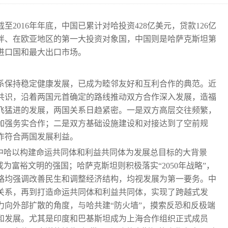
2016年年底，中国已累计对哈投资428亿美元，贷款126亿
伴、在欧亚地区的第一大投资对象国，中国则是哈萨克斯坦第
进口国和最大出口市场。
关系保持稳定健康发展，已成为睦邻友好和互利合作的典范。近
共识，沿着两国元首确定的路线推动双方合作深入发展，造福
飞猛进的发展，两国关系日趋紧密。一是双方高层交往频繁，
加强务实合作；二是双方基础设施建设和对接达到了空前规
作符合两国发展利益。
在中哈以构建命运共同体和利益共同体为发展总目标的大背景
为富裕文明的强国；哈萨克斯坦则积极落实“2050年战略”，
战略均强调改善民生和调整经济结构，均视发展为第一要务。中
关系，再到打造命运共同体和利益共同体，实现了跨越式发
力向外部扩散的角度，与哈共建“防火墙”，摸索反恐和反极端
和发展。尤其是印度和巴基斯坦成为上海合作组织正式成员