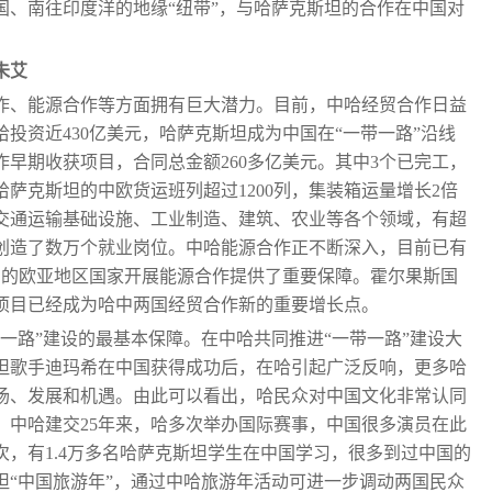
国、南往印度洋的地缘“纽带”，与哈萨克斯坦的合作在中国对
未艾
作、能源合作等方面拥有巨大潜力。目前，中哈经贸合作日益
投资近430亿美元，哈萨克斯坦成为中国在“一带一路”沿线
作早期收获项目，合同总金额260多亿美元。其中3个已完工，
境哈萨克斯坦的中欧货运班列超过1200列，集装箱运量增长2倍
交通运输基础设施、工业制造、建筑、农业等各个领域，有超
人创造了数万个就业岗位。中哈能源合作正不断深入，目前已有
内的欧亚地区国家开展能源合作提供了重要保障。霍尔果斯国
项目已经成为哈中两国经贸合作新的重要增长点。
一路”建设的最基本保障。在中哈共同推进“一带一路”建设大
坦歌手迪玛希在中国获得成功后，在哈引起广泛反响，更多哈
场、发展和机遇。由此可以看出，哈民众对中国文化非常认同
。中哈建交25年来，哈多次举办国际赛事，中国很多演员在此
人次，有1.4万多名哈萨克斯坦学生在中国学习，很多到过中国的
坦“中国旅游年”，通过中哈旅游年活动可进一步调动两国民众