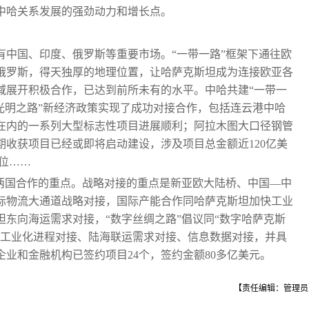
中哈关系发展的强劲动力和增长点。
有中国、印度、俄罗斯等重要市场。“一带一路”框架下通往欧
俄罗斯，得天独厚的地理位置，让哈萨克斯坦成为连接欧亚各
域展开积极合作，已达到前所未有的水平。中哈共建“一带一
光明之路”新经济政策实现了成功对接合作，包括连云港中哈
在内的一系列大型标志性项目进展顺利；阿拉木图大口径钢管
期收获项目已经或即将启动建设，涉及项目总金额近120亿美
岗位……
哈两国合作的重点。战略对接的重点是新亚欧大陆桥、中国—中
际物流大通道战略对接，国际产能合作同哈萨克斯坦加快工业
东向海运需求对接，“数字丝绸之路”倡议同“数字哈萨克斯
、工业化进程对接、陆海联运需求对接、信息数据对接，并具
企业和金融机构已签约项目24个，签约金额80多亿美元。
【责任编辑：管理员