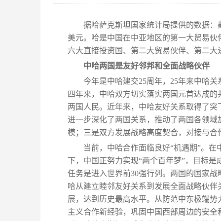
据哈萨克斯坦国家统计局提供的数据：截至
美元。哈是中国在中亚地区的第一大贸易伙
六大直接投资国、第二大贸易伙伴、第二大
中哈两国是友好邻邦和全面战略伙伴
今年是中哈建交25周年，25年来中哈
四年来，中哈双方切实落实两国元首达成的
两国人民。近年来，中哈友好关系取得了突
进一步深化了两国关系，推动了两国各领域
模；三是双方发展战略高度契合，对接与合
当前，中哈合作面临良好“机遇期”。
下，中国正努力实现“两个百年梦”，目标是成
任务是进入世界前30强行列。两国的国家
哈从建立睦邻友好关系到发展全面战略伙伴
展，达到历史最高水平。从防范中东极端势
主义合作新经验，巩固中国西部周边的安全