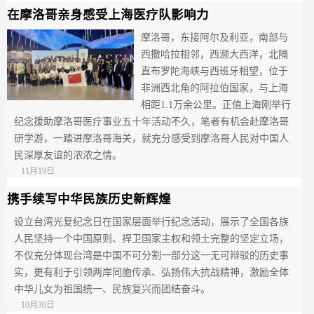
在摩洛哥亲身感受上海医疗队影响力
摩洛哥，东接阿尔及利亚，南部与
西撒哈拉相邻，西濒大西洋，北隔
直布罗陀海峡与西班牙相望，位于
非洲西北角的阿拉伯国家，与上海
相距1.1万余公里。正值上海刚举行
纪念援助摩洛哥医疗事业五十年活动不久，笔者有机会赴摩洛哥
研学游，一踏进摩洛哥海关，就充分感受到摩洛哥人民对中国人
民深厚友谊的浓浓之情。
11月19日
携手续写中华民族历史新辉煌
设立台湾光复纪念日在国家层面举行纪念活动，展示了全国各族
人民坚持一个中国原则、捍卫国家主权和领土完整的坚定立场，
不仅充分体现台湾是中国不可分割一部分这一无可辩驳的历史事
实，更有利于引领两岸同胞传承、弘扬伟大抗战精神，激励全体
中华儿女为祖国统一、民族复兴而团结奋斗。
10月30日