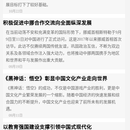
展目标打下了较好基础。
10月22日
积极促进中挪合作交流向全面纵深发展
在当前动荡不安和充满变革的国际形势下，挪威首相斯特勒于9月
9日至11日对中国进行了正式访问，这是2017年以来挪威首相首次
访华。此访不仅赓续两国传统友谊，巩固政治互信，不断为双边
关系及各领域合作注入强大动力，也将推动中挪两国携手为地区
和世界和平与发展作出重大贡献。
09月19日
《黑神话：悟空》彰显中国文化产业走向世界
《黑神话：悟空》的成功，不仅是中国游戏产业的胜利，更是中
国文化产业繁荣发展的一个缩影。随着中国经济的快速发展和综
合国力的不断提升，中国文化产业也迎来了前所未有的发展机
遇。
09月11日
以教育强国建设支撑引领中国式现代化