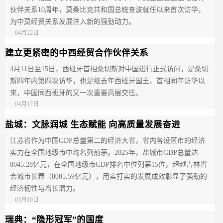
伙伴关系10周年，莫桑比克共和国总统查波就任以来首次访华，
为中莫经贸关系发展注入新的强劲动力。
04月22日
建立更紧密的中西经贸合作伙伴关系
4月11日至15日，西班牙首相桑切斯对中国进行正式访问，是桑切
斯四年内第四次访华，也是继去年西班牙国王、首相同年访华以
来，中国同西班牙的又一次重要高层交往。
04月17日
盐城：文脉润城 生态赋能 向高质量发展奋进
江苏省作为中国GDP总量第二的经济大省，省内各设区市的经济
实力在全国地级市中均名列前茅。2025年，盐城市GDP总量达
8045.28亿元，在全国地级市GDP排名中位列第15位，超越吉林省
会城市长春（8005.59亿元），用实打实的发展成效彰显了强劲的
经济韧性与增长潜力。
03月16日
瑞典：“隐形冠军”的国度