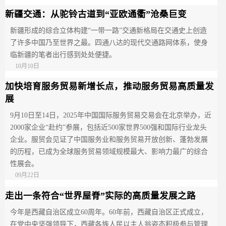
新疆交通：从驼铃古道到“亚欧通衢”沧桑巨变
新疆形成的综合立体构建“一带一路”交通新格局在交通史上创造
了许多中国乃至世界之最。四通八达的现代交通路网体系，使身
临新疆的笔者出行感到处处便捷。
10月10日
加快培育服务贸易新增长点，推动服务贸易高质量发
展
9月10日至14日，2025年中国国际服务贸易交易会在北京举办，近
2000家企业“赴约”参展，包括近500家世界500强和国际行业龙头
企业。服贸会见证了中国服务业和服务贸易开放创新、蓬勃发展
的历程，已成为全球服务贸易领域规模最大、影响力最广的综合
性展会。
09月22日
走出一条符合“世界屋脊”实际的高质量发展之路
今年是西藏自治区成立60周年。60年前，西藏自治区正式成立，
在党中央坚强领导下，西藏各族人民以主人翁姿态积极参与管理