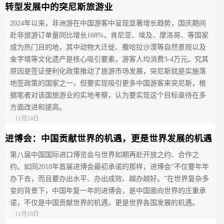
转型发展中的突尼斯旅游业
2024年以来，非洲游在中国游客中呈现显著增长趋势，国庆期间
赴非旅游订单量同比增长168%，肯尼亚、埃及、摩洛哥、等国家
成为热门目的地，其中动物大迁徙、撒哈拉沙漠等自然景观以及
金字塔等文化遗产是核心吸引要素，游客人均消费3-4万元。究其
原因是签证便利化政策推动了旅游市场发展，突尼斯就是实施落
地签政策的国家之一，但要实现吸引更多中国游客来突尼斯，根
据笔者对该国旅游业的实地考察，认为要实现这个目标亟待在多
方面改进和提高。
11月24日
进博会：中国贡献世界的机遇，更是世界发展的机遇
第八届中国国际进口博览会与世界如期再赴开放之约、合作之
约。如同2018年首届进博会最初承诺的那样，进博会“不仅要年年
办下去，而且要办出水平、办出成效、越办越好。”在世界复杂多
变的背景下，中国年复一年的进博会，是中国面向世界的庄重承
诺，不仅是中国贡献世界的机遇，更是世界各国发展的机遇。
11月19日