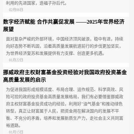
利用的先进国家，造福子孙后代‌。
02月06日
数字经济赋能 合作共赢促发展 ——2025年世界经济
展望
面对复杂严峻的外部环境，中国经济顶风破浪，稳中有进，持续
向好态势不断巩固，沿着高质量发展航道前行的步伐更加坚实，
为世界经济复苏和发展提供有力支撑、创造更多机遇。
01月22日
挪威政府主权财富基金投资经验对我国政府投资基金
高质量发展的启示
为促进我国形成规模适度、布局合理、运作规范、科学高效、风
险可控的政府投资基金高质量发展格局，我们有必要借鉴挪威政
府主权财富基金投资成功的经验，利用好“油气基金”和推动绿色
转型，真正让财富属于人民，把资金用在解决国内的发展不平
衡、不充分的矛盾，培养和发展新质生产力，走社会主义共同富
裕道路。
01月15日