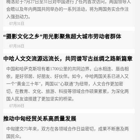
梅洛尼于7月27日至31日对中国进行了任内首次访问，两国领导人
会晤以及年内两国共同举办的一系列活动，将为两国务实合作注
入强劲动力。
07月31日
“摄影文化之乡”用光影聚焦超大城市劳动者群体
07月16日
中哈人文交流源远流长，共同谱写古丝绸之路新篇章
中国和哈萨克斯坦有着1700公里的共同边界，山水相连、唇齿相
依，是好邻居、好朋友、好伙伴。如今，中哈两国关系已进入又
一个“黄金三十年”，两国以“心联通”为纽带，人文合作更加密
切，在教育、文化、旅游、科技等领域合作硕果累累，为深化两
国人民友谊搭建了更加坚实的桥梁。
07月09日
推动中匈经贸关系高质量发展
中匈建交75年来，双方在各领域合作日益密切，成果不断惠及两
国民众。