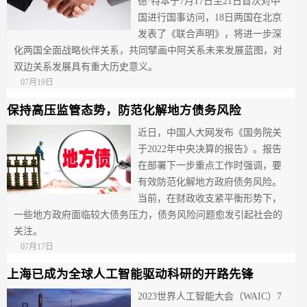
德·特本于7月17日至21日首次对中
国进行国事访问，18日两国在北京
发表了《联合声明》，将进一步深
化两国全面战略伙伴关系，共同擘画中阿关系未来发展蓝图，对
双边关系发展具有重大历史意义。
07月19日
保持高压监管态势，防范化解地方债务风险
近日，中国人大网发布《国务院关
于2022年中央决算的报告》。报告
在部署下一步重点工作时强调，要
有效防范化解地方政府债务风险。
当前，在财政收支紧平衡形势下，
一些地方政府面临较大债务压力，债务风险问题愈发引起社会的
关注。
07月17日
上海已成为全球人工智能驱动科研的开路先锋
2023世界人工智能大会（WAIC）7