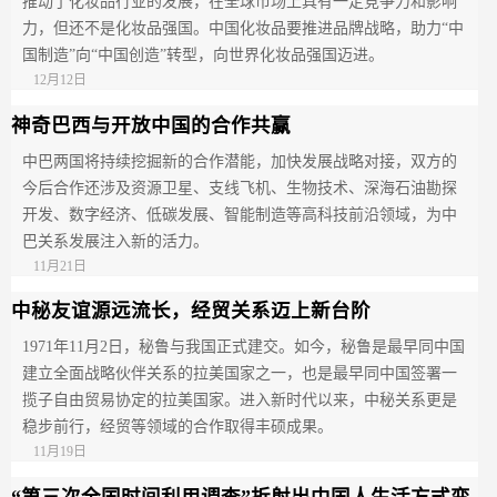
推动了化妆品行业的发展，在全球市场上具有一定竞争力和影响
力，但还不是化妆品强国。中国化妆品要推进品牌战略，助力“中
国制造”向“中国创造”转型，向世界化妆品强国迈进。
12月12日
神奇巴西与开放中国的合作共赢
中巴两国将持续挖掘新的合作潜能，加快发展战略对接，双方的
今后合作还涉及资源卫星、支线飞机、生物技术、深海石油勘探
开发、数字经济、低碳发展、智能制造等高科技前沿领域，为中
巴关系发展注入新的活力。
11月21日
中秘友谊源远流长，经贸关系迈上新台阶
1971年11月2日，秘鲁与我国正式建交。如今，秘鲁是最早同中国
建立全面战略伙伴关系的拉美国家之一，也是最早同中国签署一
揽子自由贸易协定的拉美国家。进入新时代以来，中秘关系更是
稳步前行，经贸等领域的合作取得丰硕成果。
11月19日
“第三次全国时间利用调查”折射出中国人生活方式变