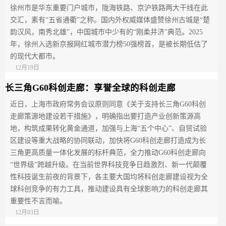
徐州市是华东重要门户城市，陇海铁路、京沪铁路两大干线在此
交汇，素有“五省通衢”之称。国内外权威媒体盛赞徐州古城是“楚
韵汉风，南秀北雄”，中国城市中少有的“刚柔并济”典范。2025
年，徐州入选新京报网红城市潜力榜50强榜首，是被长期低估了
的现代大都市。
12月19日
长三角G60科创走廊：享誉全球的科创走廊
近日，上海市政府常务会议原则同意《关于支持长三角G60科创
走廊策源地建设若干措施》，明确指出要打造产业创新策源高
地，构筑成果转化黄金通道，加强与上海“五个中心”、自贸试验
区建设等重大战略的协同联动，加快将G60科创走廊打造成为长
三角更高质量一体化发展的标杆典范，全力推动G60科创走廊向
“世界级”跨越升级。在当前世界科技竞争日趋激烈、新一代颠覆
性科技诞生前夜的背景下，各主要大国均将科创走廊建设视为全
球科创竞争的有力工具，推动建设具有全球影响力的科创走廊其
重要性不言而喻。
12月03日