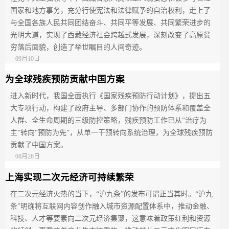
国家和地方事务，充分行使宪法和法律赋予的自治权利，走上了
与全国各族人民共同团结奋斗、共同平等发展、共同繁荣进步的
光明大道，实现了西藏经济社会跨越式发展，深刻改变了高原贫
穷落后面貌，创造了举世瞩目的人间奇迹。
09月10日
为全球残疾预防贡献中国方案
进入新时代，我国全面执行《国家残疾预防行动计划》，提出五
大专项行动，构建了政府主导、多部门协作的预防体系和覆盖全
人群、全生命周期的三级防控策略，残疾预防工作已从“治疗为
主”转向“预防为先”，从单一干预转向系统治理，为全球残疾预防
贡献了中国方案。
08月26日
上海实现二次元经济可持续繁荣
在二次元经济火热的当下，“沪九条”的发布可谓正当其时。“沪九
条”明确将互联网内容创作融入城市资源配置体系中，推动金融、
科技、人才等要素向二次元经济集聚，这意味着政策红利和资源