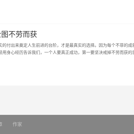
企图不劳而获
实的付出来奠定人生前进的台阶，才是最真实的选择。因为每个不菲的成
经用身心经历告诉我们，一个人要真正成功，第一要坚决戒掉不劳而获的
章
作家