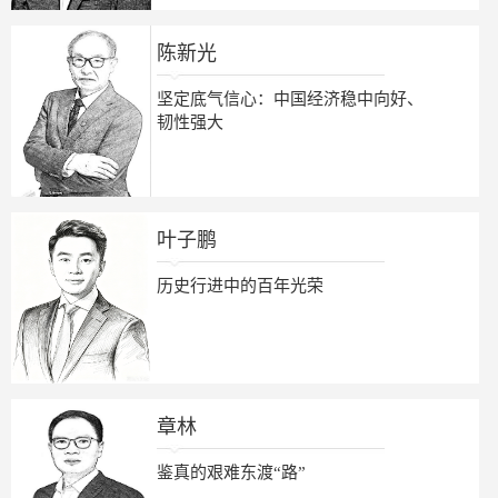
陈新光
坚定底气信心：中国经济稳中向好、
韧性强大
叶子鹏
历史行进中的百年光荣
章林
鉴真的艰难东渡“路”