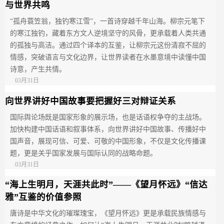
与世界共鸣
“孤舟蓑笠翁，独钓寒江雪”，一首诗穿越千年山海。柳宗元笔下
的寒江独钓，藏着东方文人逆境坚守的风骨，更承载着人类共通
的孤独与高洁。通过四个译本的互鉴，让柳宗元这份清寂不屈的
情感，突破语言与文化边界，让世界读者在水墨意境中读懂中国
诗意，产生共情。
03月31日
向世界讲好中国故事要把握好三对辩证关系
国际舆论场既是国家形象的展示场，也是话语权争夺的主战场。
加快构建中国话语和叙事体系，向世界讲好中国故事、传播好中
国声音，展现可信、可爱、可敬的中国形象，不仅是文化传播课
题，更是关乎国家发展与国际认同的战略命题。
03月31日
“海上生明月，天涯共此时”——《望月怀远》“信达
雅”互鉴的价值参照
唐诗是中华文化的璀璨瑰宝，《望月怀远》更是承载民族情感与