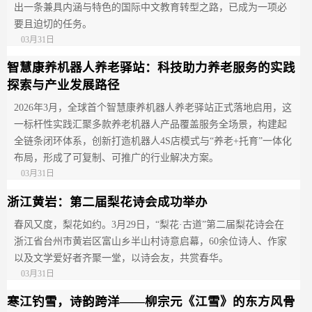
出一条兼具内涵与特色的国际中文教育转型之路，已成为一项必
要且迫切的任务。
03月31日
智慧康养机器人养老驿站：科技助力养老服务的实践
探索与产业发展路径
2026年3月，全球首个智慧康养机器人养老驿站正式落地启用，这
一标杆性实践汇聚多款养老机器人产品覆盖服务全场景，构建起
全链条闭环体系，创新打造机器人4S店模式与“养老+托育”一体化
布局，形成了可复制、可推广的行业解决方案。
03月31日
浙江黄岩：第二届梨花诗会成功举办​
春风又度，梨花如约。3月29日，“梨花·古道”第二届梨花诗会在
浙江省台州市黄岩区富山乡半山村诗意启幕，60余位诗人、作家
以及文学爱好者齐聚一堂，以诗会友，共赏春华。
03月31日
寒江钓雪，诗韵跨洋——柳宗元《江雪》的东方风骨