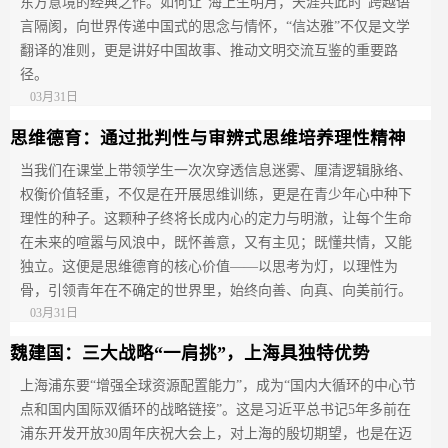
东方意境的经典之作。如何让“海上生明月，天涯共此时”跨越语
言隔阂，向世界传递中国式的思念与情怀，“信达雅”不仅是文学
翻译的准则，更是讲好中国故事、推动文明交流互鉴的重要路
径。
03月31日
思维德育：通过批判性与审辨式思维培养理性精神
当我们在课堂上带领学生一次次穿透信息迷雾、厘清逻辑脉络、
权衡价值轻重，不仅是在开展思维训练，更是在青少年心中种下
理性的种子。这颗种子终将长成内心的定力与明澈，让每个生命
在未来的喧嚣与风浪中，既怀善意，又有主见；既懂共情，又能
独立。这便是思维德育的核心价值——以思考为灯，以理性为
骨，引领青年在不确定的世界里，始终向善、向真、向美前行。
03月31日
魏建国：三大战略“一肩挑”，上海具独特优势
上海浦东要“增强全球资源配置能力”，成为“国内大循环的中心节
点和国内国际双循环的战略链接”。这是习近平总书记5年多前在
浦东开发开放30周年庆祝大会上，对上海的殷切期望，也是在迈