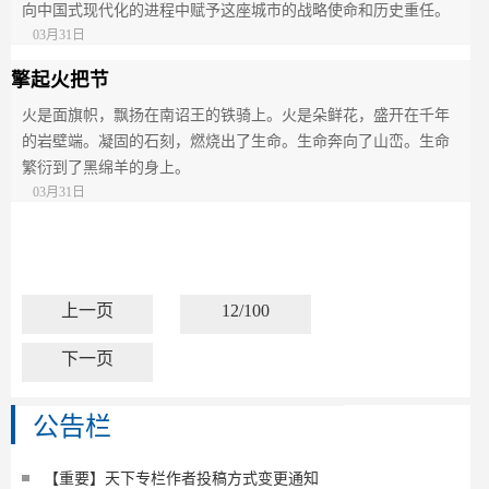
向中国式现代化的进程中赋予这座城市的战略使命和历史重任。
03月31日
擎起火把节
火是面旗帜，飘扬在南诏王的铁骑上。火是朵鲜花，盛开在千年
的岩壁端。凝固的石刻，燃烧出了生命。生命奔向了山峦。生命
繁衍到了黑绵羊的身上。
03月31日
上一页
12/100
下一页
公告栏
【重要】天下专栏作者投稿方式变更通知