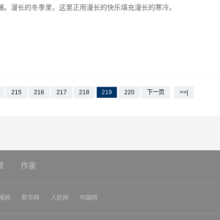
捕。漫长的冬季里，这里正用漫长的快乐填充漫长的寒冷。
215
216
217
218
219
220
下一页
>>|
章
作家
报网
新华网
人民网
中国网