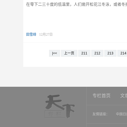
在零下二三十度的低温里，人们凿开松花江冬泳，或者冬
田雪绯
12月27日
|<<
上一页
211
212
213
214
专栏首页
文
友情链接：
中国日