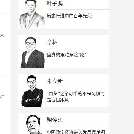
叶子鹏
历史行进中的百年光荣
伟大
章林
鉴真的艰难东渡“路”
朱立新
“囤货”之举可怕的不是习惯而
”
是盲目跟风
鞠传江
中国数字经济进入发展爆发期