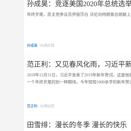
孙成昊：竞逐美国2020年总统选
年终岁尾，民主党参议员伊丽莎白·沃伦向特朗普总统献上
孙成昊
01月07日
范正利：又见春风化雨，习近平新
2018年12月31日，习近平发表了2019年新年贺词，
一个年终岁尾的别一种期待。今年短短1600余字的新年贺
范正利
01月02日
田雪绯：漫长的冬季 漫长的快乐