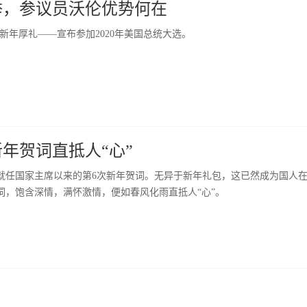
举，参议员沃伦优势何在
新年厚礼——宣布参加2020年美国总统大选。
年贺词直抵人“心”
这是他就任国家主席以来的第6次新年贺词。无异于新年礼包，这已然成为国人
词，饱含深情，满怀激情，便如春风化雨直抵人“心”。