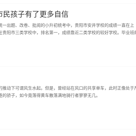
市民孩子有了更多自信
室统一出题、改卷、批阅的小升初统考中，贵阳市安井学校的成绩一直在上
校在贵阳市三类学校中，排名第一，成绩靠近二类学校的较好学校。毕业班
的推动下可谓风生水起。但是，曾经站在风口的共享单车，此时正像处于
逐的骄子，如今竟落得黄车散落满地骑行者寥寥无几。