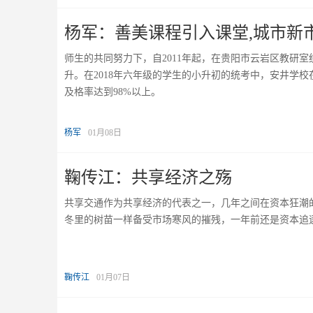
杨军：善美课程引入课堂,城市新
师生的共同努力下，自2011年起，在贵阳市云岩区教研
升。在2018年六年级的学生的小升初的统考中，安井学
及格率达到98%以上。
杨军
01月08日
鞠传江：共享经济之殇
共享交通作为共享经济的代表之一，几年之间在资本狂潮
冬里的树苗一样备受市场寒风的摧残，一年前还是资本追
鞠传江
01月07日