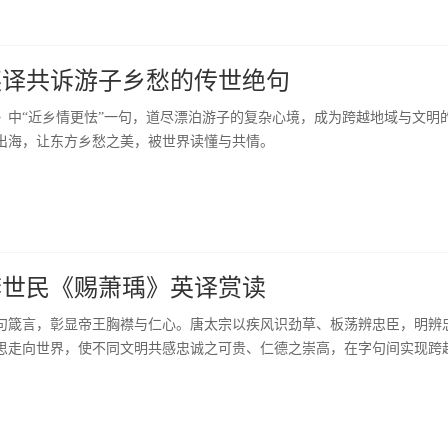
英译共诉游子乡愁的传世绝句
》中“近乡情更怯”一句，道尽漂泊游子的复杂心境，成为跨越地域与文明
出海，让东方乡愁之美，被世界读懂与共情。
李世民《赐萧瑀》英译赏读
句箴言，彰显帝王胸襟与仁心。唐太宗以疾风识劲草、板荡辨忠臣，明辨
思走向世界，使不同文明共感忠诚之可贵、仁德之崇高，在字句间实现跨