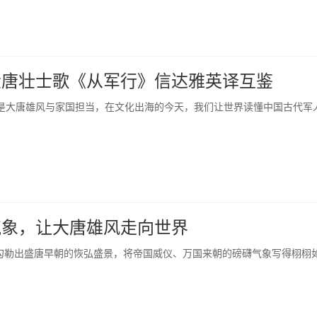
大唐壮士歌《从军行》信达雅英译互鉴
是大唐雄风与家国担当，在文化出海的今天，我们让世界读懂中国古代军
气象，让大唐雄风走向世界
歌勾勒出盛唐早朝的恢弘盛景，将帝国威仪、万国来朝的磅礴气象写得栩栩