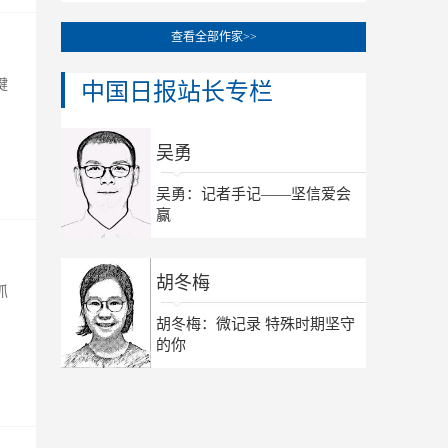
查看全部作家>>
键
中国日报站长专栏
吴勇
吴勇：记者手记——坚信爱会
赢
胡冬梅
抓
，
胡冬梅：微记录 特殊时期坚守
的你