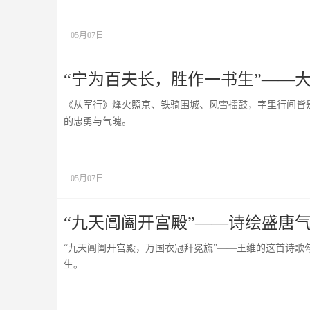
05月07日
“宁为百夫长，胜作一书生”——
《从军行》烽火照京、铁骑围城、风雪擂鼓，字里行间皆
的忠勇与气魄。
05月07日
“九天阊阖开宫殿”——诗绘盛唐
“九天阊阖开宫殿，万国衣冠拜冕旒”——王维的这首诗
生。