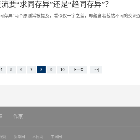
流要“求同存异”还是“趋同存异”？
趋同存异”两个原则常被提及，看似仅一字之差，却蕴含着截然不同的交流
4
5
6
7
8
9
10
下一页
>>|
章
作家
报网
新华网
人民网
中国网