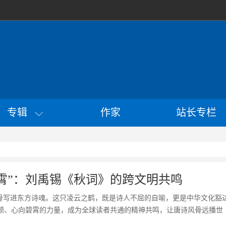
专辑
作家
站长专栏
霄”：刘禹锡《秋词》的跨文明共鸣
风骨写进东方诗魂。这只凌云之鹤，既是诗人不屈的自喻，更是中华文化豁
顿、心向碧霄的力量，成为全球读者共通的精神共鸣，让唐诗风骨远播世