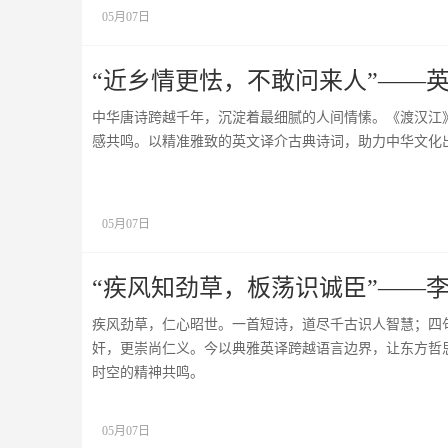
05月07日
“近乡情更怯，不敢问来人”——
中华唐诗跨越千年，沉淀着最细腻的人间情愫。《渡汉江
感共鸣。以精准雅致的英文译介古典诗词，助力中华文化
05月07日
“疾风知劲草，板荡识诚臣”——
疾风劲草，仁心昭世。一首短诗，道尽千古识人智慧；四
奸，更崇尚仁义。今以典雅英译跨越语言边界，让东方哲
时空的精神共鸣。
05月07日