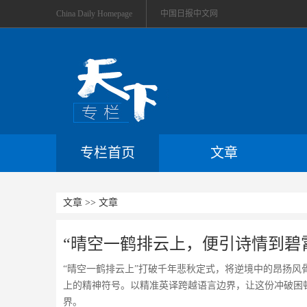
China Daily Homepage
中国日报中文网
专栏首页
文章
文章 >> 文章
“晴空一鹤排云上，便引诗情到碧
“晴空一鹤排云上”打破千年悲秋定式，将逆境中的昂扬
上的精神符号。以精准英译跨越语言边界，让这份冲破困
界。