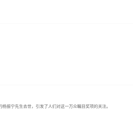
的杨振宁先生去世，引发了人们对这一万众瞩目奖项的关注。