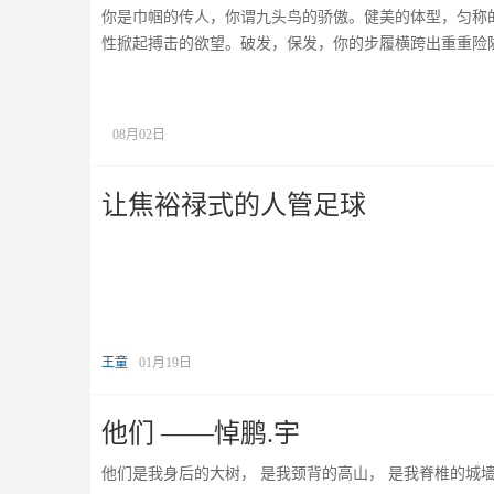
你是巾帼的传人，你谓九头鸟的骄傲。健美的体型，匀称
性掀起搏击的欲望。破发，保发，你的步履横跨出重重险
08月02日
让焦裕禄式的人管足球
王童
01月19日
他们 ——悼鹏.宇
他们是我身后的大树， 是我颈背的高山， 是我脊椎的城