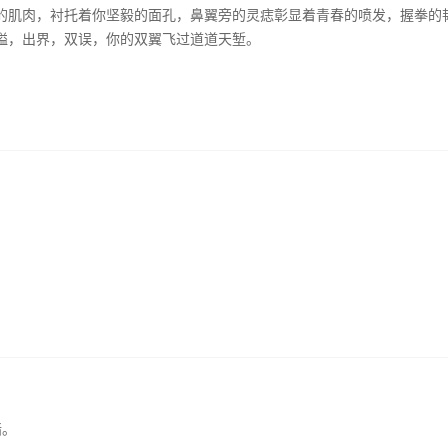
的肌肉，衬托着你坚毅的面孔，鼻翼旁的灵痣彰显着青春的喷发，握拳的
隘，出界，双误，你的双翼飞过道道天堑。
墙。