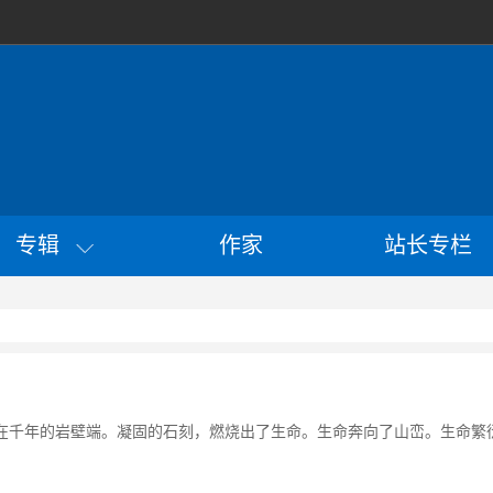
专辑
作家
站长专栏
在千年的岩壁端。凝固的石刻，燃烧出了生命。生命奔向了山峦。生命繁