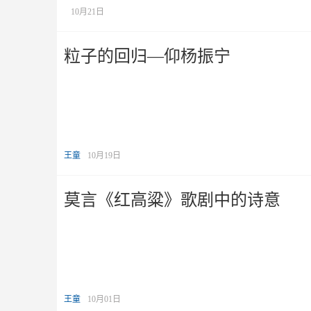
10月21日
粒子的回归—仰杨振宁
王童
10月19日
莫言《红高粱》歌剧中的诗意
王童
10月01日