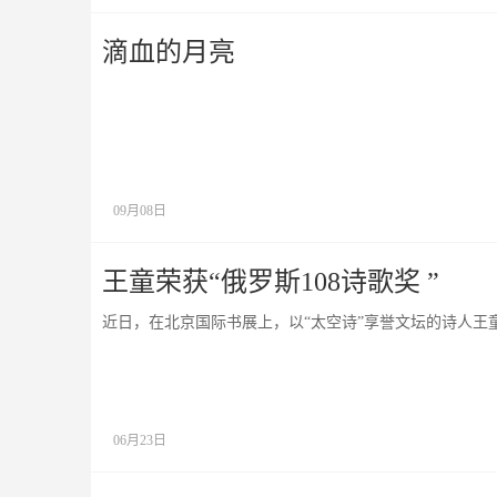
滴血的月亮
09月08日
王童荣获“俄罗斯108诗歌奖 ”
近日，在北京国际书展上，以“太空诗”享誉文坛的诗人王童
06月23日