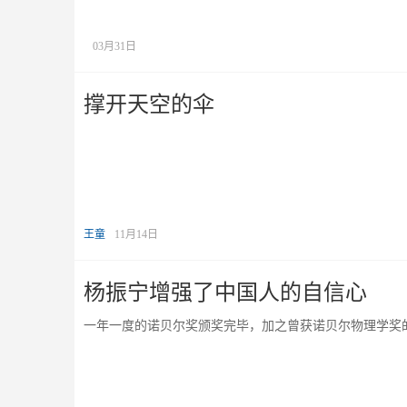
03月31日
撑开天空的伞
王童
11月14日
杨振宁增强了中国人的自信心
一年一度的诺贝尔奖颁奖完毕，加之曾获诺贝尔物理学奖